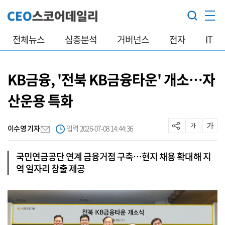
전체뉴스
심층분석
거버넌스
전자
IT
KB금융, '전북 KB금융타운' 개소…자
산운용 특화
이수영 기자
입력 2026-07-08 14:44:36
국민연금공단 연계 금융거점 구축…현지 채용 확대해 지
역 일자리 창출 제공