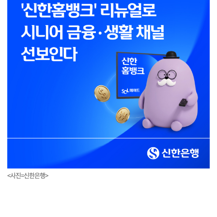
<사진=신한은행>