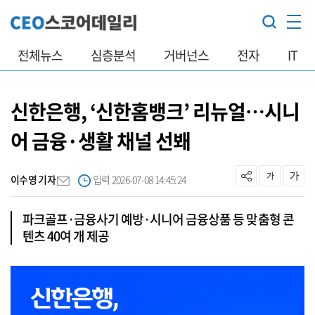
전체뉴스
심층분석
거버넌스
전자
IT
신한은행, ‘신한홈뱅크’ 리뉴얼…시니
어 금융·생활 채널 선봬
이수영 기자
입력 2026-07-08 14:45:24
파크골프·금융사기 예방·시니어 금융상품 등 맞춤형 콘
텐츠 40여 개 제공