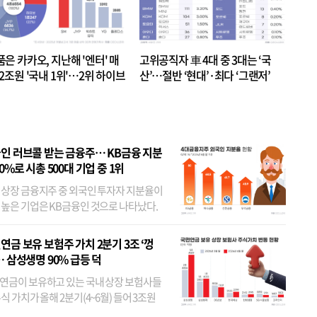
품은 카카오, 지난해 '엔터' 매
고위공직자 車 4대 중 3대는 ‘국
.2조원 '국내 1위'…2위 하이브
산’…절반 ‘현대’·최다 ‘그랜저’
 JYP 순
인 러브콜 받는 금융주… KB금융 지분
80%로 시총 500대 기업 중 1위
 상장 금융지주 중 외국인 투자자 지분율이
 높은 기업은 KB금융인 것으로 나타났다.
 외국인 지분율이 가장 낮은 곳은 메리츠금
었다. 특히 KB금융은 지난달 말 기준 해외
연금 보유 보험주 가치 2분기 3조 ‘껑
투자자 지분율이...
… 삼성생명 90% 급등 덕
연금이 보유하고 있는 국내 상장 보험사들
식 가치가 올해 2분기(4~6월) 들어 3조원
이 불어난 것으로 집계됐다. 삼성생명 주가