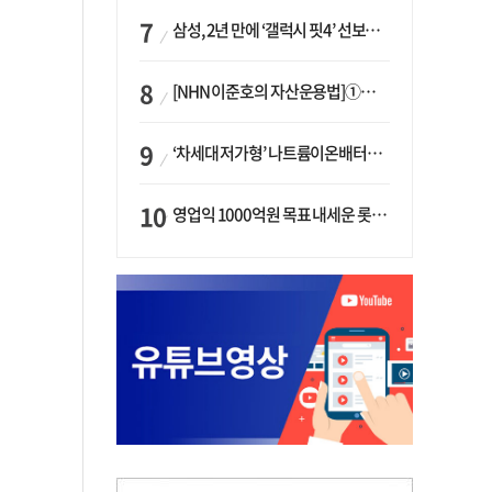
삼성, 2년 만에 ‘갤럭시 핏4’ 선보이나…웨어러블 생태계 확장 ‘시동’
[NHN 이준호의 자산운용법]①이니시오·JLC ‘부동산’-JLC파트너스 ‘투자’…“부동산 담보대출로 투자재원 확보”
‘차세대 저가형’ 나트륨이온배터리 시대 오나…LG화학·에코프로, 상용화 속도낸다
영업익 1000억원 목표 내세운 롯데마트…하반기 ‘오카도’ 시험대