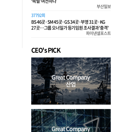
‘족벌’ 여전하다
부산일보
37792회
BS 46곳·SM 45곳·GS 34곳·부영 31곳·KG
27곳…그룹 오너일가 등기임원 조사결과 '충격'
파이낸셜포스트
CEO's PICK