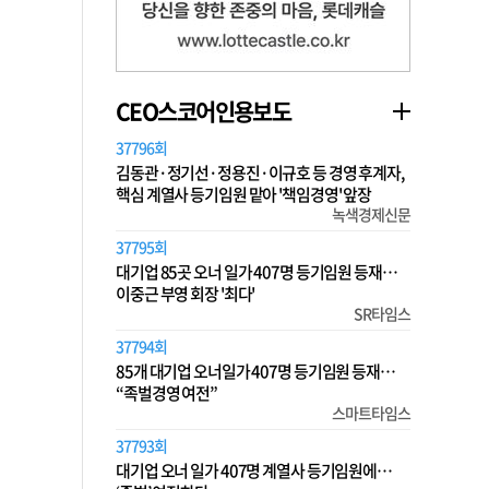
CEO스코어인용보도
37796회
김동관·정기선·정용진·이규호 등 경영 후계자,
핵심 계열사 등기임원 맡아 '책임경영' 앞장
녹색경제신문
37795회
대기업 85곳 오너 일가 407명 등기임원 등재…
이중근 부영 회장 '최다'
SR타임스
37794회
85개 대기업 오너일가 407명 등기임원 등재…
“족벌경영 여전”
스마트타임스
37793회
대기업 오너 일가 407명 계열사 등기임원에…