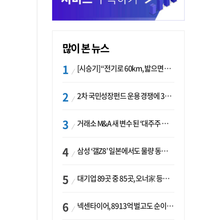
많이 본 뉴스
[시승기] “전기로 60km, 밟으면 462마력”…볼보 XC60 T8의 두 얼굴
2차 국민성장펀드 운용 경쟁에 33개사 몰렸다…신한·하나 등 새 얼굴 대거 합류
거래소 M&A 새 변수 된 ‘대주주 심사’…네이버·두나무 결합도 영향권
삼성 ‘갤Z8’ 일본에서도 물량 동났다…애플 참전 앞두고 선두 수성 ‘시험대’
대기업 89곳 중 85곳, 오너家 등기임원 겸직…BS 46곳·SM 45곳 ‘족벌경영’ 고착화
넥센타이어, 8913억 벌고도 순이익 2억…유럽 세부담에 이익 증발