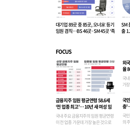
대기업 89곳 중 85곳, 오너家 등기
SM 
임원 겸직…BS 46곳·SM 45곳 ‘족
출 1
벌경영’ 고착화
·3위
FOCUS
외국
율 
국내
가장
반면
융이
국민
금융지주 임원 평균연령 58.6세
기관
충’
‘전 업종 최고’… 10년 새 여성 임
원은 14배 껑충
국민
국내 주요 금융지주의 임원 평균연령
의 주
이 전 업종 가운데 가장 높은 것으로
가까
나타났다. 금융업 특유의 경험 중심 인