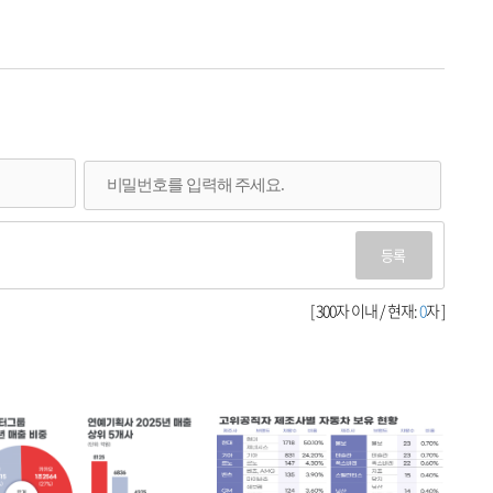
등록
[ 300자 이내 / 현재:
0
자 ]