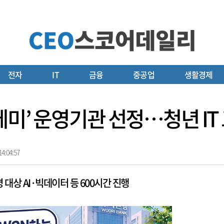
전자
IT
금융
중공업
생활경제
데미’ 운영기관 선정…청년 IT
4:04:57
 대상 AI·빅데이터 등 600시간 진행