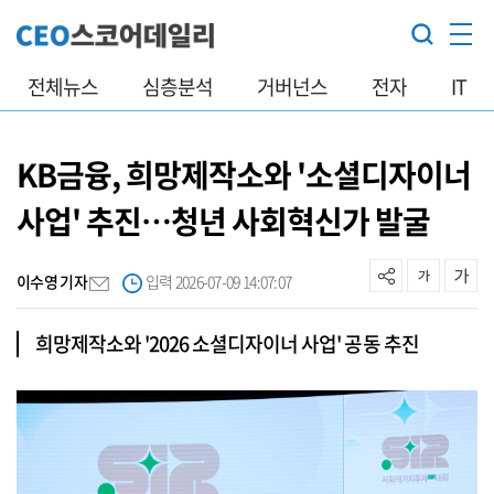
전체뉴스
심층분석
거버넌스
전자
IT
KB금융, 희망제작소와 '소셜디자이너
사업' 추진…청년 사회혁신가 발굴
이수영 기자
입력 2026-07-09 14:07:07
희망제작소와 '2026 소셜디자이너 사업' 공동 추진