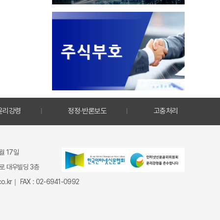
윤리강령
정정·반론보도
고충처리
9월 17일
종로 대우빌딩 3층
.kr｜ FAX : 02-6941-0992