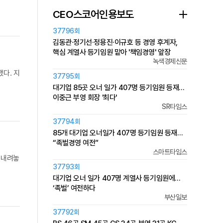
CEO스코어인용보도
37796회
김동관·정기선·정용진·이규호 등 경영 후계자,
핵심 계열사 등기임원 맡아 '책임경영' 앞장
녹색경제신문
다. 지
37795회
대기업 85곳 오너 일가 407명 등기임원 등재…
이중근 부영 회장 '최다'
SR타임스
37794회
85개 대기업 오너일가 407명 등기임원 등재…
“족벌경영 여전”
스마트타임스
 내려놓
37793회
대기업 오너 일가 407명 계열사 등기임원에…
‘족벌’ 여전하다
부산일보
37792회