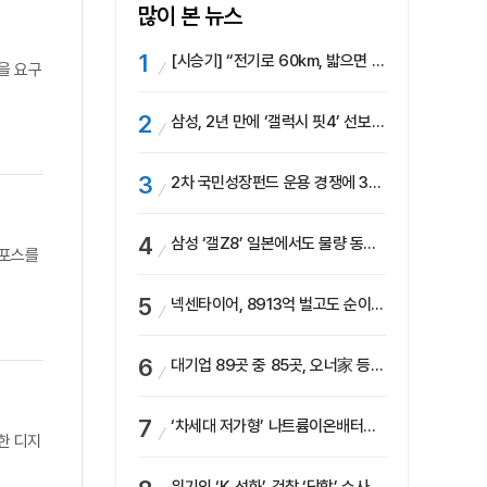
많이 본 뉴스
[시승기] “전기로 60km, 밟으면 462마력”…볼보 XC60 T8의 두 얼굴
을 요구
삼성, 2년 만에 ‘갤럭시 핏4’ 선보이나…웨어러블 생태계 확장 ‘시동’
2차 국민성장펀드 운용 경쟁에 33개사 몰렸다…신한·하나 등 새 얼굴 대거 합류
삼성 ‘갤Z8’ 일본에서도 물량 동났다…애플 참전 앞두고 선두 수성 ‘시험대’
크포스를
넥센타이어, 8913억 벌고도 순이익 2억…유럽 세부담에 이익 증발
대기업 89곳 중 85곳, 오너家 등기임원 겸직…BS 46곳·SM 45곳 ‘족벌경영’ 고착화
‘차세대 저가형’ 나트륨이온배터리 시대 오나…LG화학·에코프로, 상용화 속도낸다
용한 디지