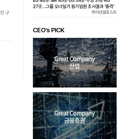
BS 46곳·SM 45곳·GS 34곳·부영 31곳·KG
27곳…그룹 오너일가 등기임원 조사결과 '충격'
파이낸셜포스트
던 구
CEO's PICK