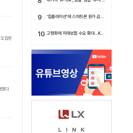
위기의 ‘K-석화’, 검찰 ‘담합’ 수사 착수…“LG·한화·롯데 등 7개 업체, 8개 제품 가격 담합”
‘칩플레이션’에 스마트폰 원가 급등…삼성전자, ‘엑시노스’ 채택 확대하나
고령화에 치매보험 수요 확대…KB손보·삼성화재가 ‘시장 주도’
대 도입한
진행했다