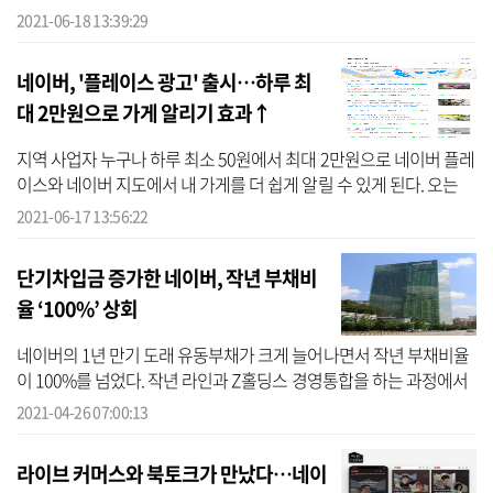
MY뉴스 상단 우측에 숨김 설정 화면에서 추천을 원하지 않는 언론사
2021-06-18 13:39:29
를 선...
네이버, '플레이스 광고' 출시…하루 최
대 2만원으로 가게 알리기 효과↑
지역 사업자 누구나 하루 최소 50원에서 최대 2만원으로 네이버 플레
이스와 네이버 지도에서 내 가게를 더 쉽게 알릴 수 있게 된다. 오는
28일 베타서비스로 출시되는 ‘플레이스 광고’를 통해서다. 네이버 플
2021-06-17 13:56:22
레...
단기차입금 증가한 네이버, 작년 부채비
율 ‘100%’ 상회
네이버의 1년 만기 도래 유동부채가 크게 늘어나면서 작년 부채비율
이 100%를 넘었다. 작년 라인과 Z홀딩스 경영통합을 하는 과정에서
금융기관으로부터 대규모 차입을 한 것이 큰 영향을 미쳤다는 분석이
2021-04-26 07:00:13
나온다...
라이브 커머스와 북토크가 만났다…네이