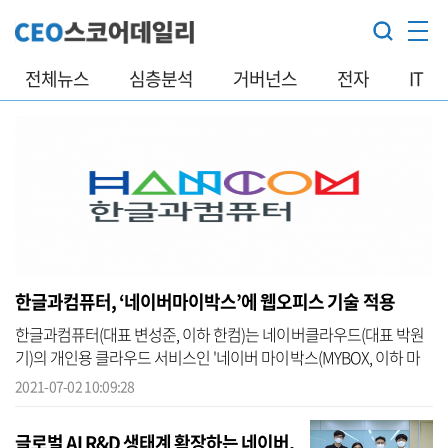
전체뉴스
심층분석
거버넌스
전자
IT
한글과컴퓨터, ‘네이버마이박스’에 웹오피스 기술 적용
한글과컴퓨터(대표 변성준, 이하 한컴)는 네이버클라우드(대표 박원
기)의 개인용 클라우드 서비스인 '네이버 마이박스(MYBOX, 이하 마
이박스)'에 ‘한컴오피스 웹(Web)’을 탑재한다고 2일 밝혔다. 이번 공
2021-07-02 10:09:28
급을 통...
글로벌 AI R&D 생태계 확장하는 네이버,