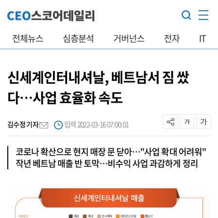
전체뉴스
심층분석
거버넌스
전자
IT
신세계인터내셔날, 베트남서 짐 쌌
다…사업 효율화 속도
김수정 기자
입력 2022-03-16 07:00:01
코로나 확산으로 현지 매장 문 닫아…"사업 확대 어려워"
작년 베트남 매출 반 토막…비수익 사업 과감하게 정리