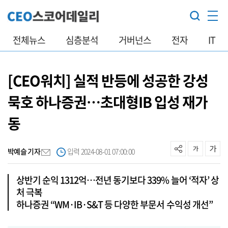
전체뉴스
심층분석
거버넌스
전자
IT
[CEO워치] 실적 반등에 성공한 강성
묵호 하나증권…초대형IB 입성 재가
동
박예슬 기자
입력 2024-08-01 07:00:00
상반기 순익 1312억…전년 동기보다 339% 늘어 ‘적자’ 상
처 극복
하나증권 “WM·IB·S&T 등 다양한 부문서 수익성 개선”