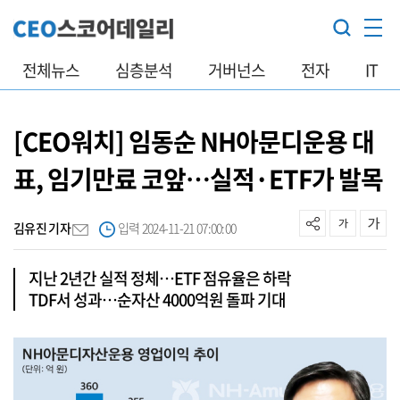
전체뉴스
심층분석
거버넌스
전자
IT
[CEO워치] 임동순 NH아문디운용 대
표, 임기만료 코앞…실적·ETF가 발목
김유진 기자
입력 2024-11-21 07:00:00
지난 2년간 실적 정체…ETF 점유율은 하락
TDF서 성과…순자산 4000억원 돌파 기대