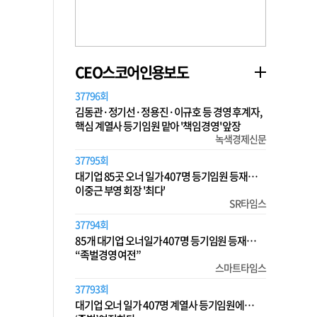
CEO스코어인용보도
37796회
김동관·정기선·정용진·이규호 등 경영 후계자,
핵심 계열사 등기임원 맡아 '책임경영' 앞장
녹색경제신문
37795회
대기업 85곳 오너 일가 407명 등기임원 등재…
이중근 부영 회장 '최다'
SR타임스
37794회
85개 대기업 오너일가 407명 등기임원 등재…
“족벌경영 여전”
스마트타임스
37793회
대기업 오너 일가 407명 계열사 등기임원에…