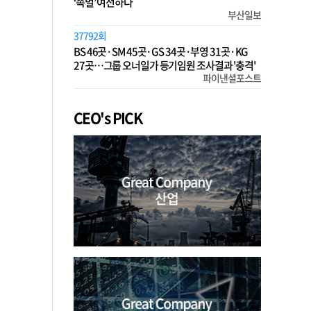
‘족벌’ 여전하다
부산일보
37792회
BS 46곳·SM 45곳·GS 34곳·부영 31곳·KG
27곳…그룹 오너일가 등기임원 조사결과 '충격'
파이낸셜포스트
CEO's PICK