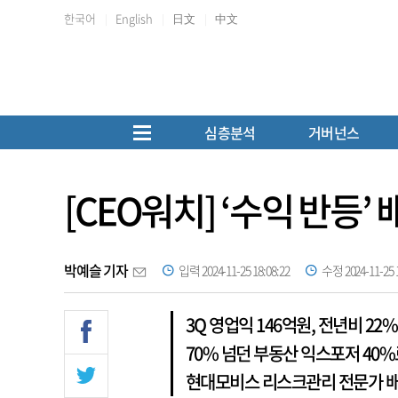
한국어
English
日文
中文
심층분석
거버넌스
[CEO워치] ‘수익 반등
박예슬 기자
입력 2024-11-25 18:08:22
수정 2024-11-25 1
3Q 영업익 146억원, 전년비 
70% 넘던 부동산 익스포저 40%
현대모비스 리스크관리 전문가 배