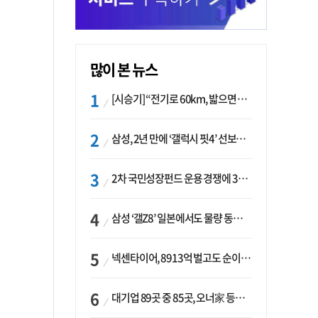
많이 본 뉴스
[시승기] “전기로 60km, 밟으면 462마력”…볼보 XC60 T8의 두 얼굴
삼성, 2년 만에 ‘갤럭시 핏4’ 선보이나…웨어러블 생태계 확장 ‘시동’
2차 국민성장펀드 운용 경쟁에 33개사 몰렸다…신한·하나 등 새 얼굴 대거 합류
삼성 ‘갤Z8’ 일본에서도 물량 동났다…애플 참전 앞두고 선두 수성 ‘시험대’
넥센타이어, 8913억 벌고도 순이익 2억…유럽 세부담에 이익 증발
대기업 89곳 중 85곳, 오너家 등기임원 겸직…BS 46곳·SM 45곳 ‘족벌경영’ 고착화