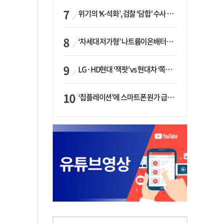
위기의 ‘K-석화’, 검찰 ‘담합’ 수사 착수…“LG·한화·롯데 등 7개 업체, 8개 제품 가격 담합”
‘차세대 저가형’ 나트륨이온배터리 시대 오나…LG화학·에코프로, 상용화 속도낸다
LG·HD현대 ‘잭팟’ vs 현대차 ‘쪽박’…글로벌 사모펀드, 韓 대기업 투자 ‘희비’
‘칩플레이션’에 스마트폰 원가 급등…삼성전자, ‘엑시노스’ 채택 확대하나