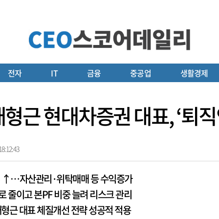
전자
IT
금융
중공업
생활경제
’ 배형근 현대차증권 대표, ‘퇴
8:12:43
22% ↑…자산관리·위탁매매 등 수익증가
로 줄이고 본PF 비중 늘려 리스크 관리
형근 대표 체질개선 전략 성공적 적용