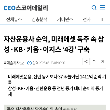
전체뉴스
심층분석
거버넌스
전자
IT
자산운용사 순익, 미래에셋 독주 속 삼
성·KB·키움·이지스 ‘4강’ 구축
박예슬 기자
입력 2025-05-23 07:00:00
미래에셋운용, 전년 동기보다 37% 늘어난 1411억 순익 기
록
삼성·KB·키움·신한운용 등 전년 동기 대비 순이익 증가
세