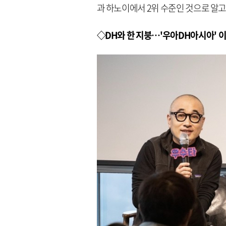
과 하노이에서 2위 수준인 것으로 알고
◇DH와 한 지붕…'우아DH아시아' 