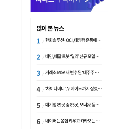
많이 본 뉴스
한화솔루션·OCI, 태양광 훈풍에 실적 개선…美 ‘섹션232’ 최대 변수
배민, 배달 로봇 ‘딜리’ 신규 모델 B마트 현장 투입
거래소 M&A 새 변수 된 ‘대주주 심사’…네이버·두나무 결합도 영향권
‘차이나머니’, 위메이드 까지 삼켰다… K콘텐츠, 글로벌 확장에도 中 투자 ‘경계령’
대기업 89곳 중 85곳, 오너家 등기임원 겸직…BS 46곳·SM 45곳 ‘족벌경영’ 고착화
네이버는 몸집 키우고 카카오는 줄였다…‘역대급 실적’에 성장전략은 ‘극과 극’