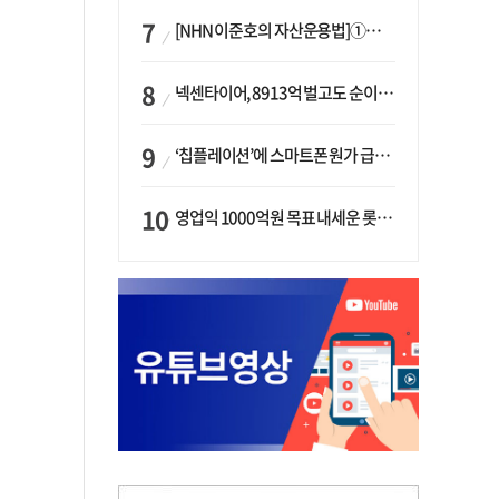
[NHN 이준호의 자산운용법]①이니시오·JLC ‘부동산’-JLC파트너스 ‘투자’…“부동산 담보대출로 투자재원 확보”
넥센타이어, 8913억 벌고도 순이익 2억…유럽 세부담에 이익 증발
‘칩플레이션’에 스마트폰 원가 급등…삼성전자, ‘엑시노스’ 채택 확대하나
영업익 1000억원 목표 내세운 롯데마트…하반기 ‘오카도’ 시험대