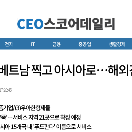
전자
IT
금융
중공업
생활경제
, 베트남 찍고 아시아로…해외
7:20:45
폼기업/(3)우아한형제들
우뚝'…서비스 지역 21곳으로 확장 예정
시아 15개국 내 '푸드판다' 이름으로 서비스