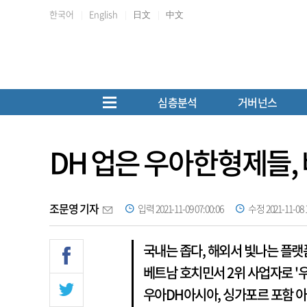
한국어
English
日文
中文
심층분석
거버넌스
DH 업은 우아한형제들
조문영 기자
입력 2021-11-09 07:00:06
수정 2021-11-08 1
국내는 좁다, 해외서 빛나는 플랫
베트남 호치민서 2위 사업자로 '
우아DH아시아, 싱가포르 포함 아