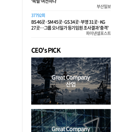
‘족벌’ 여전하다
부산일보
37792회
BS 46곳·SM 45곳·GS 34곳·부영 31곳·KG
27곳…그룹 오너일가 등기임원 조사결과 '충격'
파이낸셜포스트
CEO's PICK