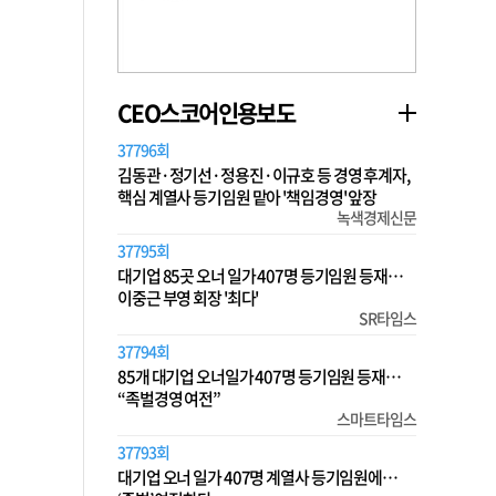
CEO스코어인용보도
37796회
김동관·정기선·정용진·이규호 등 경영 후계자,
핵심 계열사 등기임원 맡아 '책임경영' 앞장
녹색경제신문
37795회
대기업 85곳 오너 일가 407명 등기임원 등재…
이중근 부영 회장 '최다'
SR타임스
37794회
85개 대기업 오너일가 407명 등기임원 등재…
“족벌경영 여전”
스마트타임스
37793회
대기업 오너 일가 407명 계열사 등기임원에…