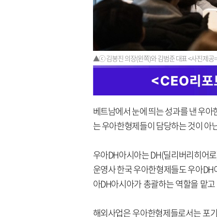
▲ⓒ 김봉진 의장(왼쪽)와 김범준 대표 <사진제
베트남에서 눈에 띄는 성과를 낸 우아
는 우아한형제들이 담당하는 것이 아닌
우아DH아시아는 DH(딜리버리히어로
운영사 한국 우아한형제들도 우아DH아
아DH아시아가 총괄하는 역할을 맡고 
해외사업은 우아한형제들로서는 포기할