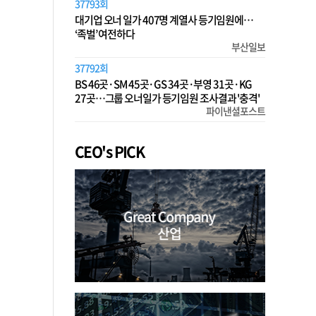
37793회
대기업 오너 일가 407명 계열사 등기임원에…
‘족벌’ 여전하다
부산일보
37792회
BS 46곳·SM 45곳·GS 34곳·부영 31곳·KG
27곳…그룹 오너일가 등기임원 조사결과 '충격'
파이낸셜포스트
CEO's PICK