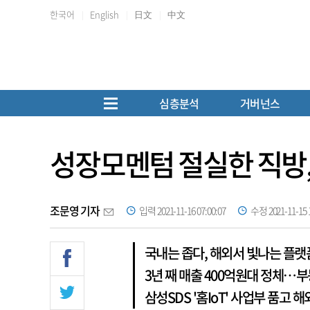
한국어
English
日文
中文
심층분석
거버넌스
성장모멘텀 절실한 직방, 
조문영 기자
입력 2021-11-16 07:00:07
수정 2021-11-15 1
국내는 좁다, 해외서 빛나는 플랫
3년 째 매출 400억원대 정체…부
삼성SDS '홈IoT' 사업부 품고 