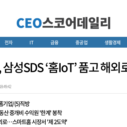
전자
IT
금융
중공업
생활경제
삼성SDS ‘홈IoT’ 품고 해외
8:49:42
폼기업/(5)직방
동산 중개비 수익원 '한계' 봉착
해외로…스마트홈 시장서 '제 2도약'