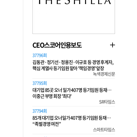
CEO스코어인용보도
37796회
김동관·정기선·정용진·이규호 등 경영 후계자,
핵심 계열사 등기임원 맡아 '책임경영' 앞장
녹색경제신문
37795회
대기업 85곳 오너 일가 407명 등기임원 등재…
이중근 부영 회장 '최다'
SR타임스
37794회
85개 대기업 오너일가 407명 등기임원 등재…
“족벌경영 여전”
스마트타임스