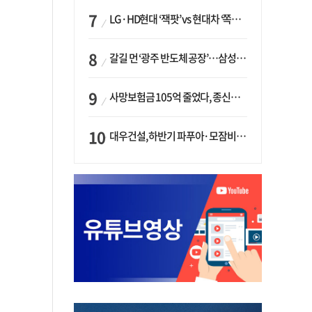
LG·HD현대 ‘잭팟’ vs 현대차 ‘쪽박’…글로벌 사모펀드, 韓 대기업 투자 ‘희비’
갈길 먼 ‘광주 반도체 공장’…삼성·SK, ‘주 52시간제’ 규제 해소 ‘공방’
사망보험금 105억 줄었다, 종신보험·유동화 동시에 ‘주춤’…신한라이프는 401억 급증
대우건설, 하반기 파푸아·모잠비크 LNG 플랜트 수주 가시권…수주목표 27조로 샹향