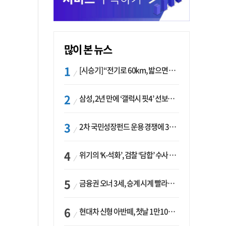
많이 본 뉴스
[시승기] “전기로 60km, 밟으면 462마력”…볼보 XC60 T8의 두 얼굴
삼성, 2년 만에 ‘갤럭시 핏4’ 선보이나…웨어러블 생태계 확장 ‘시동’
2차 국민성장펀드 운용 경쟁에 33개사 몰렸다…신한·하나 등 새 얼굴 대거 합류
위기의 ‘K-석화’, 검찰 ‘담합’ 수사 착수…“LG·한화·롯데 등 7개 업체, 8개 제품 가격 담합”
금융권 오너 3세, 승계 시계 빨라지나…한국투자 ‘속도’·미래에셋·메리츠는 ‘거리두기’
현대차 신형 아반떼, 첫날 1만1094대 계약…역대 최고치 경신