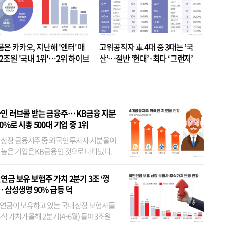
품은 카카오, 지난해 '엔터' 매
고위공직자 車 4대 중 3대는 ‘국
.2조원 '국내 1위'…2위 하이브
산’…절반 ‘현대’·최다 ‘그랜저’
 JYP 순
인 러브콜 받는 금융주… KB금융 지분
80%로 시총 500대 기업 중 1위
 상장 금융지주 중 외국인 투자자 지분율이
 높은 기업은 KB금융인 것으로 나타났다.
 외국인 지분율이 가장 낮은 곳은 메리츠금
었다. 특히 KB금융은 지난달 말 기준 해외
연금 보유 보험주 가치 2분기 3조 ‘껑
투자자 지분율이...
… 삼성생명 90% 급등 덕
연금이 보유하고 있는 국내 상장 보험사들
식 가치가 올해 2분기(4~6월) 들어 3조원