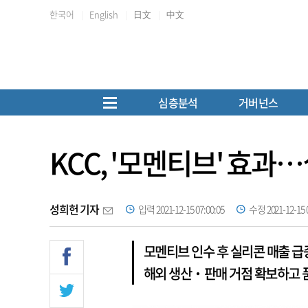
한국어
English
日文
中文
심층분석
거버넌스
KCC, '모멘티브' 효과
성희헌 기자
입력 2021-12-15 07:00:05
수정 2021-12-15 0
모멘티브 인수 후 실리콘 매출 급
해외 생산‧판매 거점 확보하고 