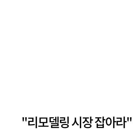
가까
나타났다. 금융업 특유의 경험 중심 인
가 
사와 내부 승진 문화가 이어지면서 10
의 대
년새 임원의 평균연령이 높아졌으며,
평균연령이 60대를 기...
"리모델링 시장 잡아라"…