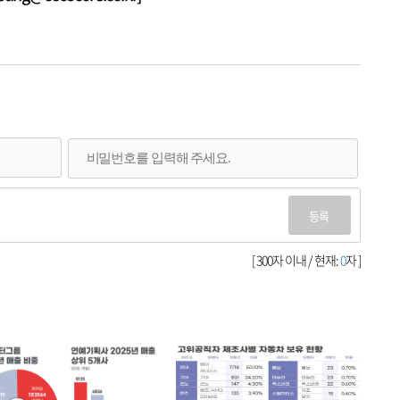
등록
[ 300자 이내 / 현재:
0
자 ]