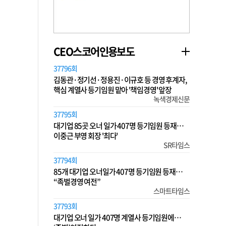
CEO스코어인용보도
37796회
김동관·정기선·정용진·이규호 등 경영 후계자,
핵심 계열사 등기임원 맡아 '책임경영' 앞장
녹색경제신문
37795회
대기업 85곳 오너 일가 407명 등기임원 등재…
이중근 부영 회장 '최다'
SR타임스
37794회
85개 대기업 오너일가 407명 등기임원 등재…
“족벌경영 여전”
스마트타임스
37793회
대기업 오너 일가 407명 계열사 등기임원에…