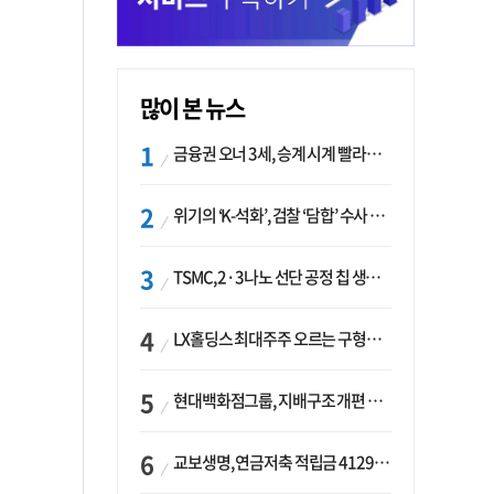
많이 본 뉴스
금융권 오너 3세, 승계 시계 빨라지나…한국투자 ‘속도’·미래에셋·메리츠는 ‘거리두기’
위기의 ‘K-석화’, 검찰 ‘담합’ 수사 착수…“LG·한화·롯데 등 7개 업체, 8개 제품 가격 담합”
TSMC, 2·3나노 선단 공정 칩 생산 가속화…삼성, 파운드리 확장 변수 맞나
LX홀딩스 최대주주 오르는 구형모 사장…계열사 실적 개선 ‘과제’
현대백화점그룹, 지배구조 개편 작업…지주사 행위제한 요건 해소
교보생명, 연금저축 적립금 4129억 증가 ‘1위’…KB라이프는 최대 감소율