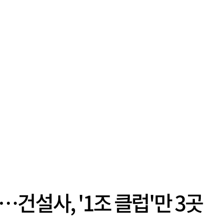
이 불어난 것으로 집계됐다. 삼성생명 주가
이 기간 90% 가까이 치솟으면서 전체 증가분
부분을 책임진 덕...
건설사, '1조 클럽'만 3곳