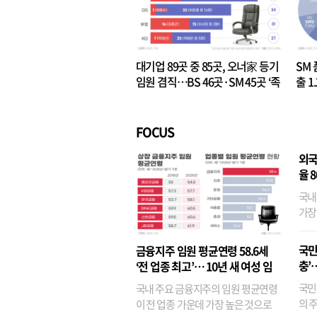
대기업 89곳 중 85곳, 오너家 등기
SM 
임원 겸직…BS 46곳·SM 45곳 ‘족
출 1
벌경영’ 고착화
·3위
FOCUS
외국
율 
국내
가장
반면
융이
국민
금융지주 임원 평균연령 58.6세
기관
충’
‘전 업종 최고’… 10년 새 여성 임
원은 14배 껑충
국민
국내 주요 금융지주의 임원 평균연령
의 주
이 전 업종 가운데 가장 높은 것으로