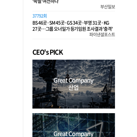
‘족벌’ 여전하다
부산일보
37792회
BS 46곳·SM 45곳·GS 34곳·부영 31곳·KG
27곳…그룹 오너일가 등기임원 조사결과 '충격'
파이낸셜포스트
CEO's PICK