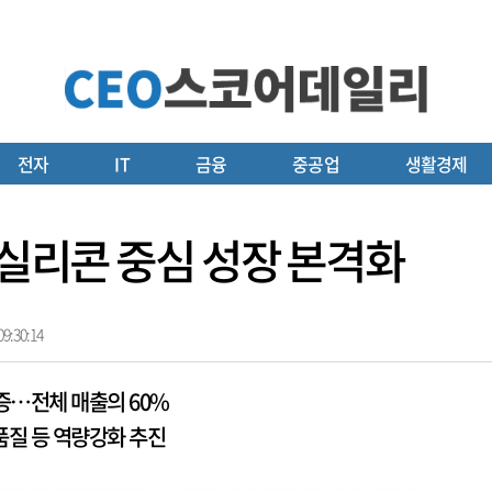
전자
IT
금융
중공업
생활경제
…실리콘 중심 성장 본격화
9:30:14
증…전체 매출의 60%
품질 등 역량강화 추진