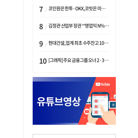
코인원은 한투·OKX, 코빗은 미래에셋…중소 거래소 ‘금융 동맹’ 승부수
김정관 산업부 장관 “‘영업익 N% 성과급’ 지급 반대…주주·투자자 이익 반해”
현대건설, 업계 최초 수주잔고 100조 돌파…하반기 ‘원전’ 수주 드라이브
[그래픽] 주요 금융그룹 오너 2·3세 현황