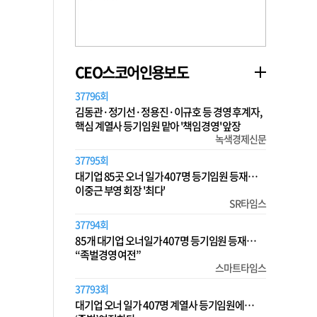
CEO스코어인용보도
37796회
김동관·정기선·정용진·이규호 등 경영 후계자,
핵심 계열사 등기임원 맡아 '책임경영' 앞장
녹색경제신문
37795회
대기업 85곳 오너 일가 407명 등기임원 등재…
이중근 부영 회장 '최다'
SR타임스
37794회
85개 대기업 오너일가 407명 등기임원 등재…
“족벌경영 여전”
스마트타임스
37793회
대기업 오너 일가 407명 계열사 등기임원에…