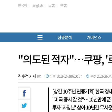
한국어
English
日文
中文
심층분석
거버넌스
"의도된 적자"…쿠팡, '
김수정 기자
입력 2022-02-08 07:00:07
수정 2022-02-07 1
[창간 10주년 연중기획] 한국 경제 
"미국 증시 갈 것"…10년만에 푼
투자 '자양분' 삼아 10년간 무서