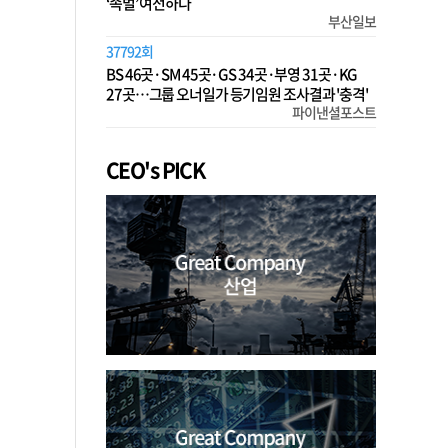
‘족벌’ 여전하다
부산일보
37792회
BS 46곳·SM 45곳·GS 34곳·부영 31곳·KG
27곳…그룹 오너일가 등기임원 조사결과 '충격'
파이낸셜포스트
CEO's PICK