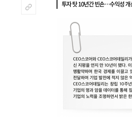
투자 탓 10년간 빈손…수익성 개