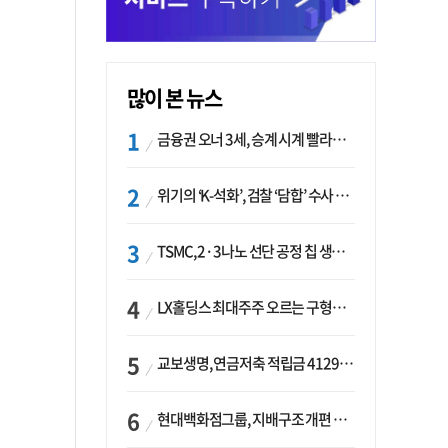
많이 본 뉴스
금융권 오너 3세, 승계 시계 빨라지나…한국투자 ‘속도’·미래에셋·메리츠는 ‘거리두기’
위기의 ‘K-석화’, 검찰 ‘담합’ 수사 착수…“LG·한화·롯데 등 7개 업체, 8개 제품 가격 담합”
TSMC, 2·3나노 선단 공정 칩 생산 가속화…삼성, 파운드리 확장 변수 맞나
LX홀딩스 최대주주 오르는 구형모 사장…계열사 실적 개선 ‘과제’
교보생명, 연금저축 적립금 4129억 증가 ‘1위’…KB라이프는 최대 감소율
현대백화점그룹, 지배구조 개편 작업…지주사 행위제한 요건 해소