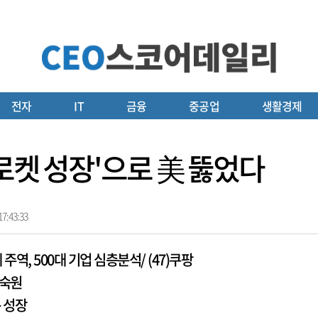
전자
IT
금융
중공업
생활경제
로켓 성장'으로 美 뚫었다
7:43:33
주역, 500대 기업 심층분석/ (47)쿠팡
 숙원
운 성장