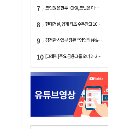
코인원은 한투·OKX, 코빗은 미래에셋…중소 거래소 ‘금융 동맹’ 승부수
현대건설, 업계 최초 수주잔고 100조 돌파…하반기 ‘원전’ 수주 드라이브
김정관 산업부 장관 “‘영업익 N% 성과급’ 지급 반대…주주·투자자 이익 반해”
[그래픽] 주요 금융그룹 오너 2·3세 현황