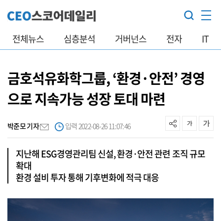
전체뉴스
심층분석
거버넌스
전자
IT
금호석유화학그룹, ‘환경·안전’ 경영
으로 지속가능 성장 토대 마련
박준모 기자
입력 2022-08-26 11:07:46
지난해 ESG경영관리팀 신설, 환경·안전 관련 조직 규모
확대
환경 설비 투자 통해 기후변화에 적극 대응