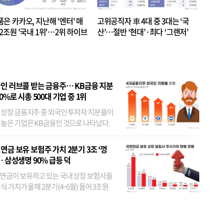
품은 카카오, 지난해 '엔터' 매
고위공직자 車 4대 중 3대는 ‘국
.2조원 '국내 1위'…2위 하이브
산’…절반 ‘현대’·최다 ‘그랜저’
 JYP 순
인 러브콜 받는 금융주… KB금융 지분
80%로 시총 500대 기업 중 1위
 상장 금융지주 중 외국인 투자자 지분율이
 높은 기업은 KB금융인 것으로 나타났다.
 외국인 지분율이 가장 낮은 곳은 메리츠금
었다. 특히 KB금융은 지난달 말 기준 해외
연금 보유 보험주 가치 2분기 3조 ‘껑
투자자 지분율이...
… 삼성생명 90% 급등 덕
연금이 보유하고 있는 국내 상장 보험사들
식 가치가 올해 2분기(4~6월) 들어 3조원
이 불어난 것으로 집계됐다. 삼성생명 주가
이 기간 90% 가까이 치솟으면서 전체 증가분
부분을 책임진 덕...