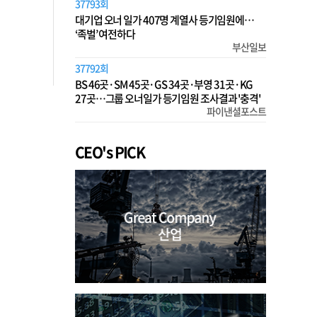
37793회
대기업 오너 일가 407명 계열사 등기임원에…
‘족벌’ 여전하다
부산일보
37792회
BS 46곳·SM 45곳·GS 34곳·부영 31곳·KG
27곳…그룹 오너일가 등기임원 조사결과 '충격'
파이낸셜포스트
CEO's PICK