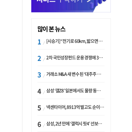
많이 본 뉴스
[시승기] “전기로 60km, 밟으면 462마력”…볼보 XC60 T8의 두 얼굴
2차 국민성장펀드 운용 경쟁에 33개사 몰렸다…신한·하나 등 새 얼굴 대거 합류
거래소 M&A 새 변수 된 ‘대주주 심사’…네이버·두나무 결합도 영향권
삼성 ‘갤Z8’ 일본에서도 물량 동났다…애플 참전 앞두고 선두 수성 ‘시험대’
넥센타이어, 8913억 벌고도 순이익 2억…유럽 세부담에 이익 증발
삼성, 2년 만에 ‘갤럭시 핏4’ 선보이나…웨어러블 생태계 확장 ‘시동’