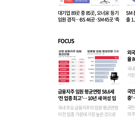
대기업 89곳 중 85곳, 오너家 등기
SM 
임원 겸직…BS 46곳·SM 45곳 ‘족
출 1
벌경영’ 고착화
·3위
FOCUS
외국
율 
국내
가장
반면
융이
국민
금융지주 임원 평균연령 58.6세
기관
충’
‘전 업종 최고’… 10년 새 여성 임
원은 14배 껑충
국민
국내 주요 금융지주의 임원 평균연령
의 주
이 전 업종 가운데 가장 높은 것으로
가까
나타났다. 금융업 특유의 경험 중심 인
가 
사와 내부 승진 문화가 이어지면서 10
의 대
년새 임원의 평균연령이 높아졌으며,