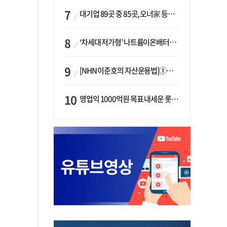
대기업 89곳 중 85곳, 오너家 등기임원 겸직…BS 46곳·SM 45곳 ‘족벌경영’ 고착화
‘차세대 저가형’ 나트륨이온배터리 시대 오나…LG화학·에코프로, 상용화 속도낸다
[NHN 이준호의 자산운용법]①이니시오·JLC ‘부동산’-JLC파트너스 ‘투자’…“부동산 담보대출로 투자재원 확보”
영업익 1000억원 목표 내세운 롯데마트…하반기 ‘오카도’ 시험대