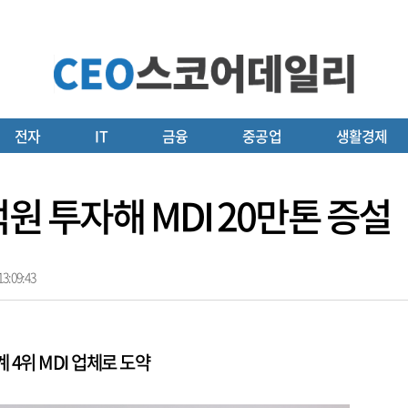
전자
IT
금융
중공업
생활경제
원 투자해 MDI 20만톤 증설
3:09:43
 4위 MDI 업체로 도약