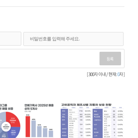
등록
[ 300자 이내 / 현재:
0
자 ]