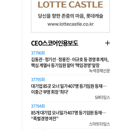
CEO스코어인용보도
37796회
김동관·정기선·정용진·이규호 등 경영 후계자,
핵심 계열사 등기임원 맡아 '책임경영' 앞장
녹색경제신문
37795회
대기업 85곳 오너 일가 407명 등기임원 등재…
이중근 부영 회장 '최다'
SR타임스
37794회
85개 대기업 오너일가 407명 등기임원 등재…
“족벌경영 여전”
스마트타임스