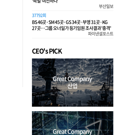
‘족벌’ 여전하다
부산일보
37792회
BS 46곳·SM 45곳·GS 34곳·부영 31곳·KG
27곳…그룹 오너일가 등기임원 조사결과 '충격'
파이낸셜포스트
CEO's PICK