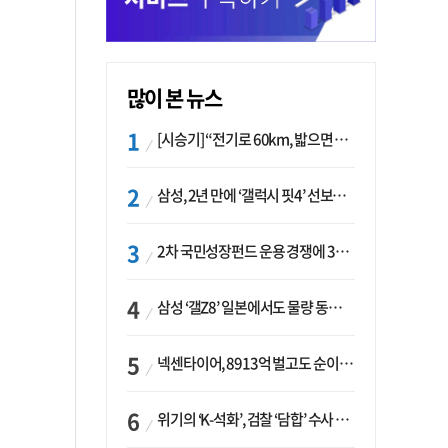
많이 본 뉴스
[시승기] “전기로 60km, 밟으면 462마력”…볼보 XC60 T8의 두 얼굴
삼성, 2년 만에 ‘갤럭시 핏4’ 선보이나…웨어러블 생태계 확장 ‘시동’
2차 국민성장펀드 운용 경쟁에 33개사 몰렸다…신한·하나 등 새 얼굴 대거 합류
삼성 ‘갤Z8’ 일본에서도 물량 동났다…애플 참전 앞두고 선두 수성 ‘시험대’
넥센타이어, 8913억 벌고도 순이익 2억…유럽 세부담에 이익 증발
위기의 ‘K-석화’, 검찰 ‘담합’ 수사 착수…“LG·한화·롯데 등 7개 업체, 8개 제품 가격 담합”