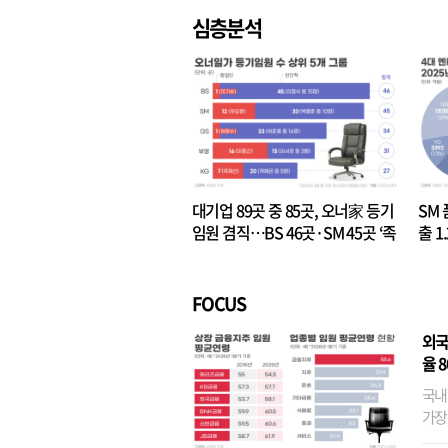
심층분석
대기업 89곳 중 85곳, 오너家 등기
SM 
임원 겸직…BS 46곳·SM 45곳 ‘족
출 1
벌경영’ 고착화
·3위
FOCUS
외국
율 
국내
가장
반면