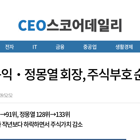
전자
IT
금융
중공업
생활경제
정몽익‧정몽열 회장, 주식부호 
9:52:52
→91위, 정몽열 128위→133위
가 작년보다 하락하면서 주식가치 감소