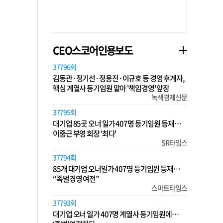
CEO스코어인용보도
37796회
김동관·정기선·정용진·이규호 등 경영 후계자,
핵심 계열사 등기임원 맡아 '책임경영' 앞장
녹색경제신문
37795회
대기업 85곳 오너 일가 407명 등기임원 등재…
이중근 부영 회장 '최다'
SR타임스
37794회
85개 대기업 오너일가 407명 등기임원 등재…
“족벌경영 여전”
스마트타임스
37793회
대기업 오너 일가 407명 계열사 등기임원에…