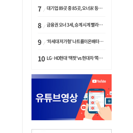
대기업 89곳 중 85곳, 오너家 등기임원 겸직…BS 46곳·SM 45곳 ‘족벌경영’ 고착화
금융권 오너 3세, 승계 시계 빨라지나…한국투자 ‘속도’·미래에셋·메리츠는 ‘거리두기’
‘차세대 저가형’ 나트륨이온배터리 시대 오나…LG화학·에코프로, 상용화 속도낸다
LG·HD현대 ‘잭팟’ vs 현대차 ‘쪽박’…글로벌 사모펀드, 韓 대기업 투자 ‘희비’