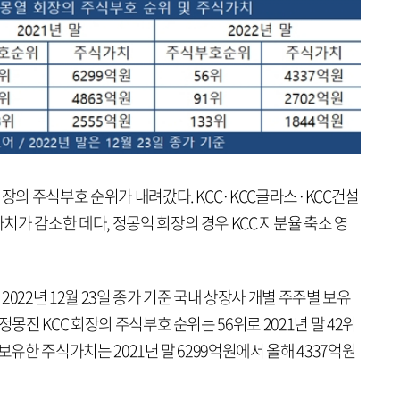
회장의 주식부호 순위가 내려갔다. KCC·KCC글라스·KCC건설
가 감소한 데다, 정몽익 회장의 경우 KCC 지분율 축소 영
022년 12월 23일 종가 기준 국내 상장사 개별 주주별 보유
몽진 KCC 회장의 주식부호 순위는 56위로 2021년 말 42위
보유한 주식가치는 2021년 말 6299억원에서 올해 4337억원