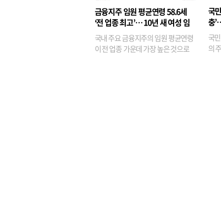
융이
국민
금융지주 임원 평균연령 58.6세
기관
충’
‘전 업종 최고’… 10년 새 여성 임
원은 14배 껑충
국민
국내 주요 금융지주의 임원 평균연령
의 주
이 전 업종 가운데 가장 높은 것으로
가까
나타났다. 금융업 특유의 경험 중심 인
가 
사와 내부 승진 문화가 이어지면서 10
의 대
년새 임원의 평균연령이 높아졌으며,
평균연령이 60대를 기...