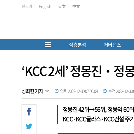
한국어
English
日文
中文
심층분석
거버넌스
‘KCC 2세’ 정몽진‧
성희헌 기자
입력 2022-12-30 07:00:09
수정 2022-12-30 0
정몽진 42위→56위, 정몽익 60위
KCC·KCC글라스·KCC건설 주