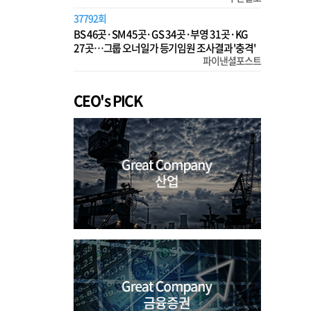
37792회
BS 46곳·SM 45곳·GS 34곳·부영 31곳·KG
27곳…그룹 오너일가 등기임원 조사결과 '충격'
파이낸셜포스트
CEO's PICK