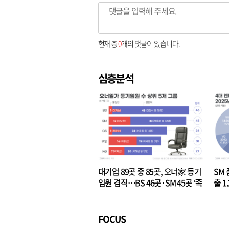
현재 총
0
개의 댓글이 있습니다.
심층분석
대기업 89곳 중 85곳, 오너家 등기
SM 
임원 겸직…BS 46곳·SM 45곳 ‘족
출 1
벌경영’ 고착화
·3위
FOCUS