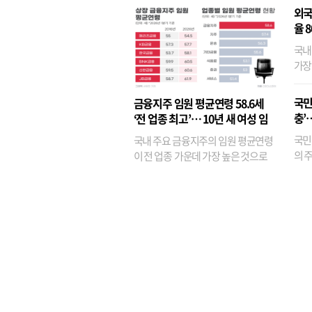
외국
율 
국내
가장
반면
융이
국민
금융지주 임원 평균연령 58.6세
기관
충’
‘전 업종 최고’… 10년 새 여성 임
원은 14배 껑충
국민
국내 주요 금융지주의 임원 평균연령
의 주
이 전 업종 가운데 가장 높은 것으로
가까
나타났다. 금융업 특유의 경험 중심 인
가 
사와 내부 승진 문화가 이어지면서 10
의 대
년새 임원의 평균연령이 높아졌으며,
평균연령이 60대를 기...