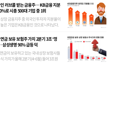
인 러브콜 받는 금융주… KB금융 지분
80%로 시총 500대 기업 중 1위
 상장 금융지주 중 외국인 투자자 지분율이
 높은 기업은 KB금융인 것으로 나타났다.
 외국인 지분율이 가장 낮은 곳은 메리츠금
었다. 특히 KB금융은 지난달 말 기준 해외
연금 보유 보험주 가치 2분기 3조 ‘껑
투자자 지분율이...
… 삼성생명 90% 급등 덕
연금이 보유하고 있는 국내 상장 보험사들
식 가치가 올해 2분기(4~6월) 들어 3조원
이 불어난 것으로 집계됐다. 삼성생명 주가
이 기간 90% 가까이 치솟으면서 전체 증가분
부분을 책임진 덕...