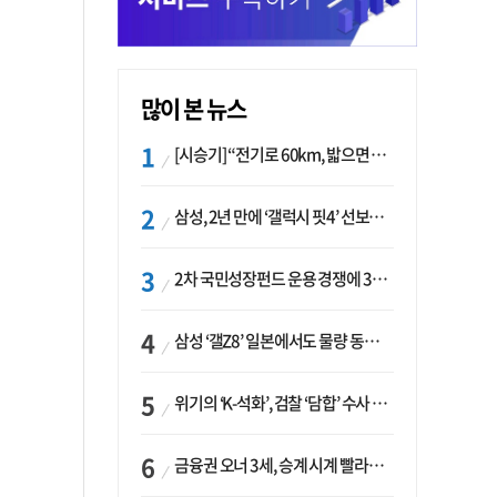
많이 본 뉴스
[시승기] “전기로 60km, 밟으면 462마력”…볼보 XC60 T8의 두 얼굴
삼성, 2년 만에 ‘갤럭시 핏4’ 선보이나…웨어러블 생태계 확장 ‘시동’
2차 국민성장펀드 운용 경쟁에 33개사 몰렸다…신한·하나 등 새 얼굴 대거 합류
삼성 ‘갤Z8’ 일본에서도 물량 동났다…애플 참전 앞두고 선두 수성 ‘시험대’
위기의 ‘K-석화’, 검찰 ‘담합’ 수사 착수…“LG·한화·롯데 등 7개 업체, 8개 제품 가격 담합”
금융권 오너 3세, 승계 시계 빨라지나…한국투자 ‘속도’·미래에셋·메리츠는 ‘거리두기’