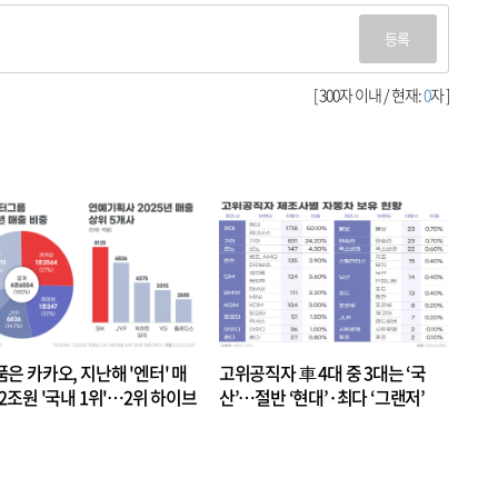
등록
[ 300자 이내 / 현재:
0
자 ]
품은 카카오, 지난해 '엔터' 매
고위공직자 車 4대 중 3대는 ‘국
.2조원 '국내 1위'…2위 하이브
산’…절반 ‘현대’·최다 ‘그랜저’
 JYP 순