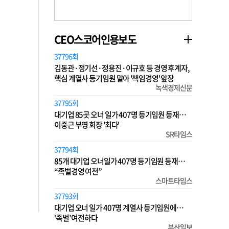
CEO스코어인용보도
37796회
김동관·정기선·정용진·이규호 등 경영 후계자,
핵심 계열사 등기임원 맡아 '책임경영' 앞장
녹색경제신문
37795회
대기업 85곳 오너 일가 407명 등기임원 등재…
이중근 부영 회장 '최다'
SR타임스
37794회
85개 대기업 오너일가 407명 등기임원 등재…
“족벌경영 여전”
스마트타임스
37793회
대기업 오너 일가 407명 계열사 등기임원에…
‘족벌’ 여전하다
부산일보