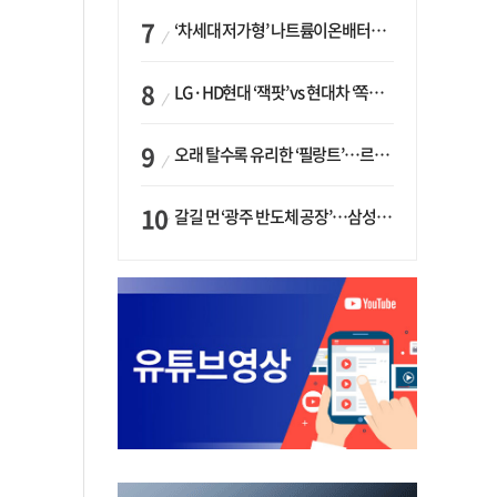
‘차세대 저가형’ 나트륨이온배터리 시대 오나…LG화학·에코프로, 상용화 속도낸다
LG·HD현대 ‘잭팟’ vs 현대차 ‘쪽박’…글로벌 사모펀드, 韓 대기업 투자 ‘희비’
오래 탈수록 유리한 ‘필랑트’…르노코리아, 5년 뒤 잔존가치 53% 보장
갈길 먼 ‘광주 반도체 공장’…삼성·SK, ‘주 52시간제’ 규제 해소 ‘공방’