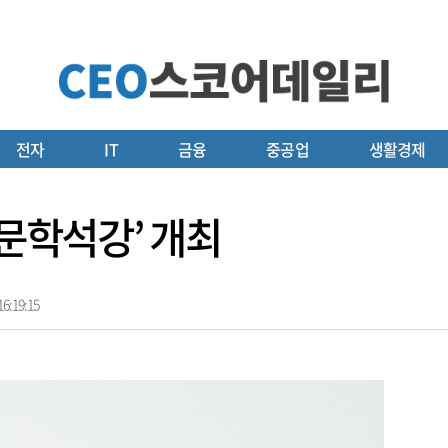
전자
IT
금융
중공업
생활경제
인문학석강’ 개최
6:19:15