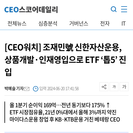
전체뉴스
심층분석
거버넌스
전자
IT
[CEO워치] 조재민號 신한자산운용,
상품개발·인재영입으로 ETF ‘톱5’ 진
입
박예슬 기자
입력 2024-06-20 17:41:58
올 1분기 순이익 169억…전년 동기보다 175% ↑
ETF 시장점유율, 21년 0%대에서 올해 3%까지 약진
마이다스운용 창업 후 KB·KTB운용 거친 베테랑 CEO