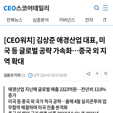
전체뉴스
심층분석
거버넌스
전자
IT
[CEO워치] 김상준 애경산업 대표, 미
국 등 글로벌 공략 가속화…중국 외 지
역 확대
김윤선 기자
입력 2024-07-05 07:00:00
애경산업 지난해 글로벌 매출 2323억원…전년비 13.0%
증가
미국 등 중국 외 국가 적극 공략…올해 4월 실리콘투와 업
무협약 체결하며 미국 진출 본격화