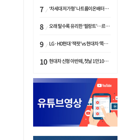
‘차세대 저가형’ 나트륨이온배터리 시대 오나…LG화학·에코프로, 상용화 속도낸다
오래 탈수록 유리한 ‘필랑트’…르노코리아, 5년 뒤 잔존가치 53% 보장
LG·HD현대 ‘잭팟’ vs 현대차 ‘쪽박’…글로벌 사모펀드, 韓 대기업 투자 ‘희비’
현대차 신형 아반떼, 첫날 1만1094대 계약…역대 최고치 경신