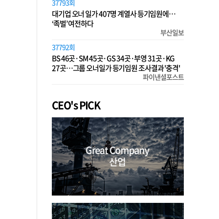
37793회
대기업 오너 일가 407명 계열사 등기임원에…
‘족벌’ 여전하다
부산일보
37792회
BS 46곳·SM 45곳·GS 34곳·부영 31곳·KG
27곳…그룹 오너일가 등기임원 조사결과 '충격'
파이낸셜포스트
CEO's PICK