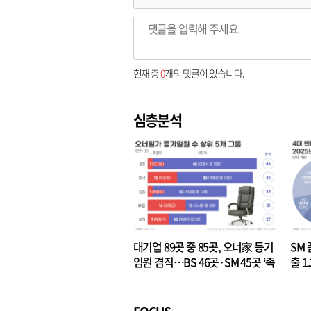
현재 총
0
개의 댓글이 있습니다.
심층분석
대기업 89곳 중 85곳, 오너家 등기
SM 
임원 겸직…BS 46곳·SM 45곳 ‘족
출 1
벌경영’ 고착화
·3위