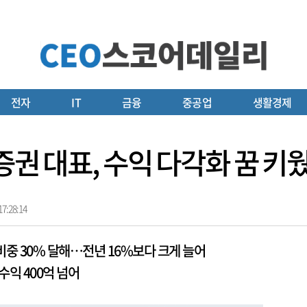
전자
IT
금융
중공업
생활경제
증권 대표, 수익 다각화 꿈 키
7:28:14
비중 30% 달해…전년 16%보다 크게 늘어
수익 400억 넘어