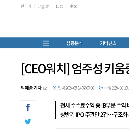
한국어
English
日文
中文
심층분석
거버넌스
[CEO워치] 엄주성 키움
박예슬 기자
입력 2024-08-14 07:00:00
수정 2024-08-13 1
전체 수수료수익 중 IB부문 수익 
상반기 IPO 주관만 2건…구조화 