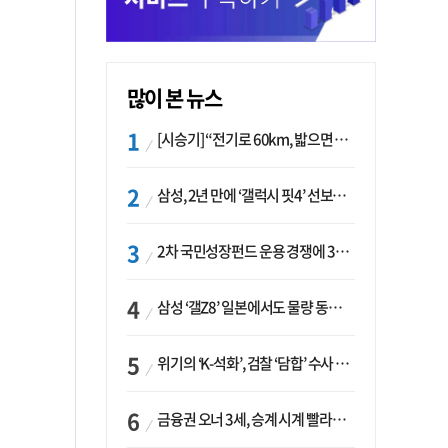
많이 본 뉴스
[시승기] “전기로 60km, 밟으면 462마력”…볼보 XC60 T8의 두 얼굴
삼성, 2년 만에 ‘갤럭시 핏4’ 선보이나…웨어러블 생태계 확장 ‘시동’
2차 국민성장펀드 운용 경쟁에 33개사 몰렸다…신한·하나 등 새 얼굴 대거 합류
삼성 ‘갤Z8’ 일본에서도 물량 동났다…애플 참전 앞두고 선두 수성 ‘시험대’
위기의 ‘K-석화’, 검찰 ‘담합’ 수사 착수…“LG·한화·롯데 등 7개 업체, 8개 제품 가격 담합”
금융권 오너 3세, 승계 시계 빨라지나…한국투자 ‘속도’·미래에셋·메리츠는 ‘거리두기’