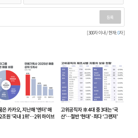
등록
[ 300자 이내 / 현재:
0
자 ]
품은 카카오, 지난해 '엔터' 매
고위공직자 車 4대 중 3대는 ‘국
.2조원 '국내 1위'…2위 하이브
산’…절반 ‘현대’·최다 ‘그랜저’
 JYP 순