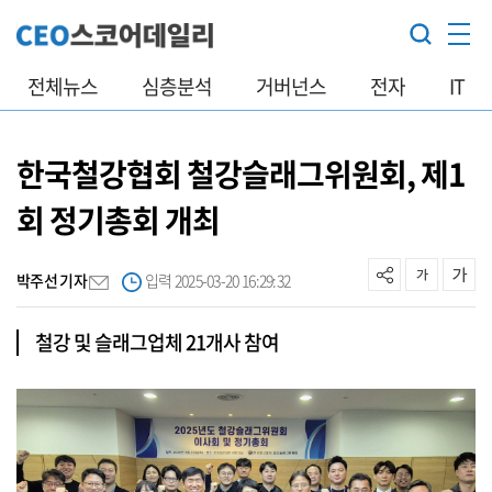
전체뉴스
심층분석
거버넌스
전자
IT
한국철강협회 철강슬래그위원회, 제1
회 정기총회 개최
박주선 기자
입력 2025-03-20 16:29:32
철강 및 슬래그업체 21개사 참여