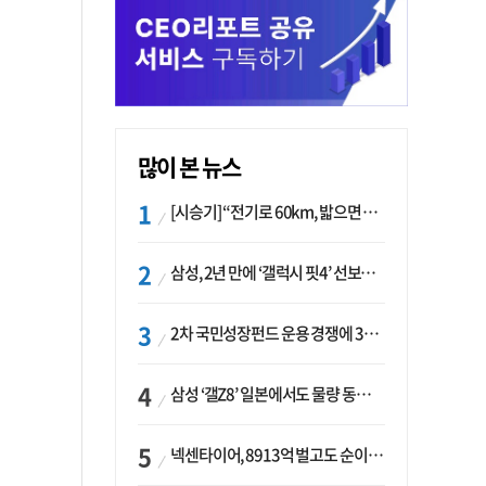
많이 본 뉴스
[시승기] “전기로 60km, 밟으면 462마력”…볼보 XC60 T8의 두 얼굴
삼성, 2년 만에 ‘갤럭시 핏4’ 선보이나…웨어러블 생태계 확장 ‘시동’
2차 국민성장펀드 운용 경쟁에 33개사 몰렸다…신한·하나 등 새 얼굴 대거 합류
삼성 ‘갤Z8’ 일본에서도 물량 동났다…애플 참전 앞두고 선두 수성 ‘시험대’
넥센타이어, 8913억 벌고도 순이익 2억…유럽 세부담에 이익 증발