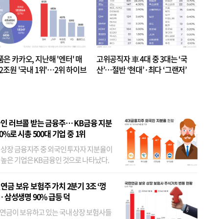
품은 카카오, 지난해 '엔터' 매
고위공직자 車 4대 중 3대는 ‘국
.2조원 '국내 1위'…2위 하이브
산’…절반 ‘현대’·최다 ‘그랜저’
 JYP 순
인 러브콜 받는 금융주… KB금융 지분
80%로 시총 500대 기업 중 1위
 상장 금융지주 중 외국인 투자자 지분율이
 높은 기업은 KB금융인 것으로 나타났다.
 외국인 지분율이 가장 낮은 곳은 메리츠금
었다. 특히 KB금융은 지난달 말 기준 해외
연금 보유 보험주 가치 2분기 3조 ‘껑
투자자 지분율이...
… 삼성생명 90% 급등 덕
연금이 보유하고 있는 국내 상장 보험사들