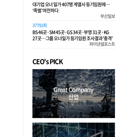
대기업 오너 일가 407명 계열사 등기임원에…
‘족벌’ 여전하다
부산일보
37792회
BS 46곳·SM 45곳·GS 34곳·부영 31곳·KG
27곳…그룹 오너일가 등기임원 조사결과 '충격'
파이낸셜포스트
CEO's PICK