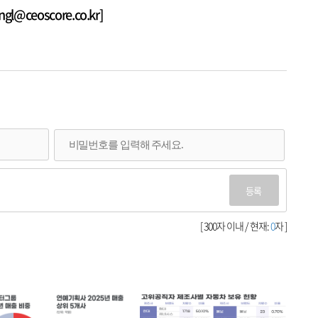
@ceoscore.co.kr]
등록
[ 300자 이내 / 현재:
0
자 ]