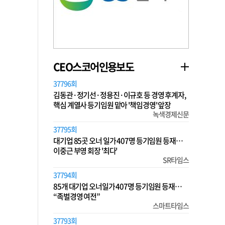
CEO스코어인용보도
37796회
김동관·정기선·정용진·이규호 등 경영 후계자,
핵심 계열사 등기임원 맡아 '책임경영' 앞장
녹색경제신문
37795회
대기업 85곳 오너 일가 407명 등기임원 등재…
이중근 부영 회장 '최다'
SR타임스
37794회
85개 대기업 오너일가 407명 등기임원 등재…
“족벌경영 여전”
스마트타임스
37793회