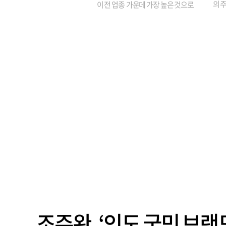
의 주
이 전 업종 가운데 가장 높은 것으로
가까
나타났다. 금융업 특유의 경험 중심 인
가 
사와 내부 승진 문화가 이어지면서 10
의 대
년새 임원의 평균연령이 높아졌으며,
평균연령이 60대를 기...
조주완, ‘인도 국민 브랜드’