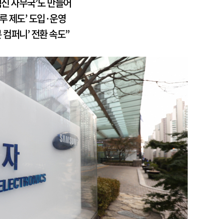
 혁신 사무국’도 만들어
크루 제도’ 도입·운영
븐 컴퍼니’ 전환 속도”