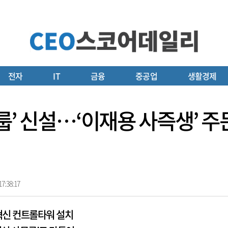
전자
IT
금융
중공업
생활경제
 그룹’ 신설…‘이재용 사즉생’ 
7:38:17
혁신 컨트롤타워 설치