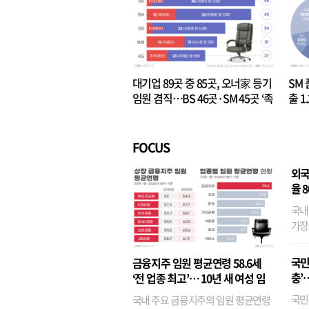
대기업 89곳 중 85곳, 오너家 등기
SM 
임원 겸직…BS 46곳·SM 45곳 ‘족
출 1
벌경영’ 고착화
·3위
FOCUS
외국
율 
국내
가장
반면
융이
국민
금융지주 임원 평균연령 58.6세
기관
충’
‘전 업종 최고’… 10년 새 여성 임
원은 14배 껑충
국민
국내 주요 금융지주의 임원 평균연령