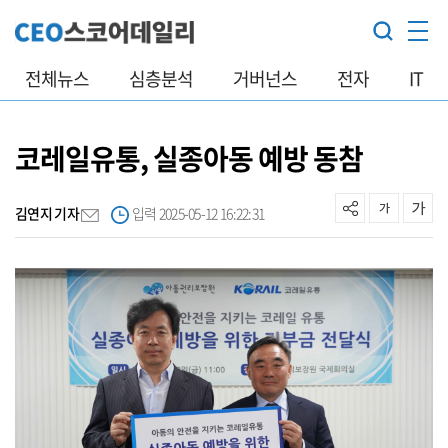
전체뉴스
심층분석
거버넌스
전자
IT
코레일유통, 실종아동 예방 동참
김연지 기자
입력 2025-05-12 16:22:31