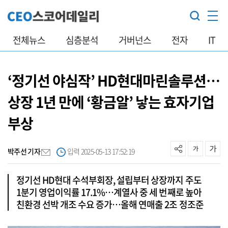
전체뉴스
심층분석
거버넌스
전자
IT
‘정기선 야심작’ HD현대마린솔루션…
상장 1년 만에 ‘황금알’ 낳는 효자기업
부상
박주선 기자
입력 2025-05-13 17:52:19
정기선 HD현대 수석부회장, 설립부터 상장까지 주도
1분기 영업이익률 17.1%…계열사 중 세 번째로 높아
친환경 선박 개조 수요 증가…올해 연매출 2조 정조준