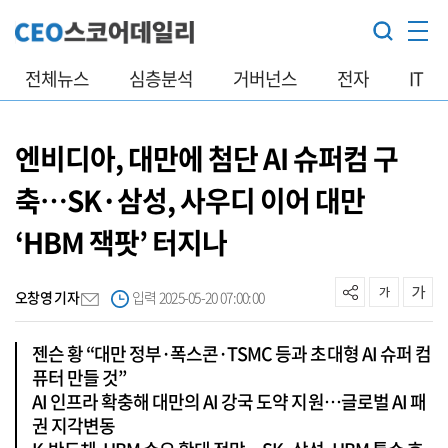
전체뉴스
심층분석
거버넌스
전자
IT
엔비디아, 대만에 첨단 AI 슈퍼컴 구
축…SK·삼성, 사우디 이어 대만
‘HBM 잭팟’ 터지나
오창영 기자
입력 2025-05-20 07:00:00
젠슨 황 “대만 정부·폭스콘·TSMC 등과 초대형 AI 슈퍼 컴
퓨터 만들 것”
AI 인프라 확충해 대만의 AI 강국 도약 지원…글로벌 AI 패
권 지각변동