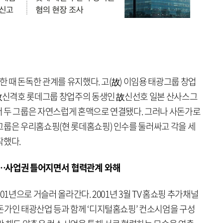
한 때 돈독한 관계를 유지했다. 고(故) 이임용 태광그룹 창업
 故신격호 롯데그룹 창업주의 동생인 故신선호 일본 산사스그
 두 그룹은 자연스럽게 혼맥으로 연결됐다. 그러나 사돈가로
그룹은 우리홈쇼핑(현 롯데홈쇼핑) 인수를 둘러싸고 각을 세
작했다.
구성…사업권 틀어지면서 협력관계 와해
01년으로 거슬러 올라간다. 2001년 3월 TV 홈쇼핑 추가채널
돈가인 태광산업 등과 함께 ‘디지털홈쇼핑’ 컨소시엄을 구성