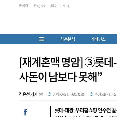
한국어
English
日文
中文
심층분석
거버넌스
[재계혼맥 명암] ③롯데-
사돈이 남보다 못해”
김윤선 기자
입력 2025-11-26 07:00:00
수정 2025-11-25 1
롯데-태광, 우리홈쇼핑 인수전 