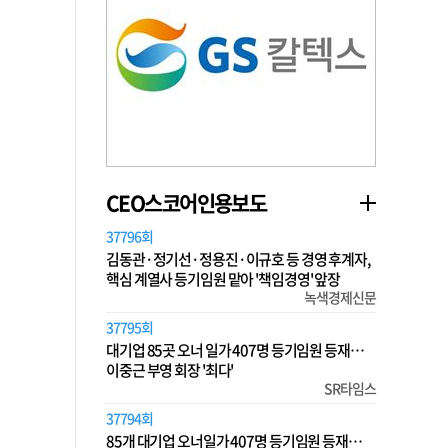
CEO스코어인용보도
37796회
김동관·정기선·정용진·이규호 등 경영 후계자,
핵심 계열사 등기임원 맡아 '책임경영' 앞장
녹색경제신문
37795회
대기업 85곳 오너 일가 407명 등기임원 등재…
이중근 부영 회장 '최다'
SR타임스
37794회
85개 대기업 오너일가 407명 등기임원 등재…