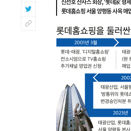
신선호 산사스 회장, ‘롯데家 형제
롯데홈쇼핑 서울 양평동 사옥 매입