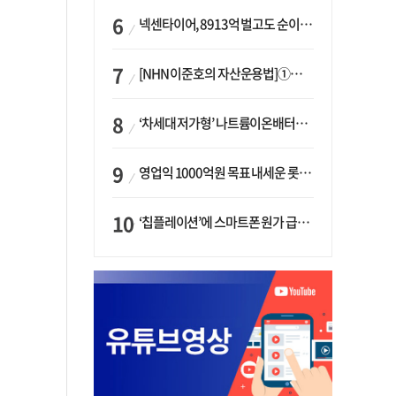
넥센타이어, 8913억 벌고도 순이익 2억…유럽 세부담에 이익 증발
[NHN 이준호의 자산운용법]①이니시오·JLC ‘부동산’-JLC파트너스 ‘투자’…“부동산 담보대출로 투자재원 확보”
‘차세대 저가형’ 나트륨이온배터리 시대 오나…LG화학·에코프로, 상용화 속도낸다
영업익 1000억원 목표 내세운 롯데마트…하반기 ‘오카도’ 시험대
‘칩플레이션’에 스마트폰 원가 급등…삼성전자, ‘엑시노스’ 채택 확대하나