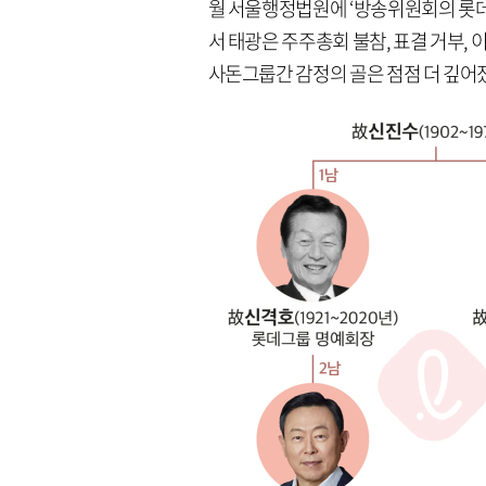
월 서울행정법원에 ‘방송위원회의 롯데 
서 태광은 주주총회 불참, 표결 거부, 
사돈그룹간 감정의 골은 점점 더 깊어