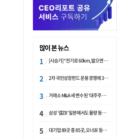
많이 본 뉴스
[시승기] “전기로 60km, 밟으면 462마력”…볼보 XC60 T8의 두 얼굴
2차 국민성장펀드 운용 경쟁에 33개사 몰렸다…신한·하나 등 새 얼굴 대거 합류
거래소 M&A 새 변수 된 ‘대주주 심사’…네이버·두나무 결합도 영향권
삼성 ‘갤Z8’ 일본에서도 물량 동났다…애플 참전 앞두고 선두 수성 ‘시험대’
대기업 89곳 중 85곳, 오너家 등기임원 겸직…BS 46곳·SM 45곳 ‘족벌경영’ 고착화