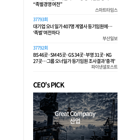
“족벌경영 여전”
스마트타임스
37793회
대기업 오너 일가 407명 계열사 등기임원에…
‘족벌’ 여전하다
부산일보
37792회
BS 46곳·SM 45곳·GS 34곳·부영 31곳·KG
27곳…그룹 오너일가 등기임원 조사결과 '충격'
파이낸셜포스트
CEO's PICK