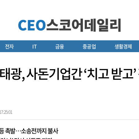
전자
IT
금융
중공업
생활경제
태광, 사돈기업간 ‘치고 받고
7:25:01
갈등 촉발…소송전까지 불사