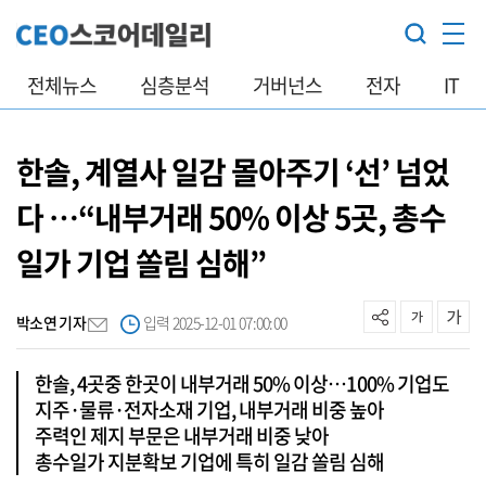
전체뉴스
심층분석
거버넌스
전자
IT
한솔, 계열사 일감 몰아주기 ‘선’ 넘었
다 …“내부거래 50% 이상 5곳, 총수
일가 기업 쏠림 심해”
박소연 기자
입력 2025-12-01 07:00:00
한솔, 4곳중 한곳이 내부거래 50% 이상…100% 기업도
지주·물류·전자소재 기업, 내부거래 비중 높아
주력인 제지 부문은 내부거래 비중 낮아
총수일가 지분확보 기업에 특히 일감 쏠림 심해