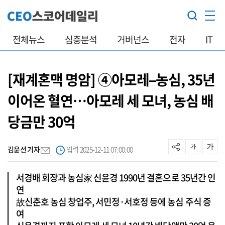
전체뉴스
심층분석
거버넌스
전자
IT
[재계혼맥 명암] ④아모레–농심, 35년
이어온 혈연…아모레 세 모녀, 농심 배
당금만 30억
김윤선 기자
입력 2025-12-11 07:00:00
서경배 회장과 농심家 신윤경 1990년 결혼으로 35년간 인
연
故신춘호 농심 창업주, 서민정·서호정 등에 농심 주식 증
여