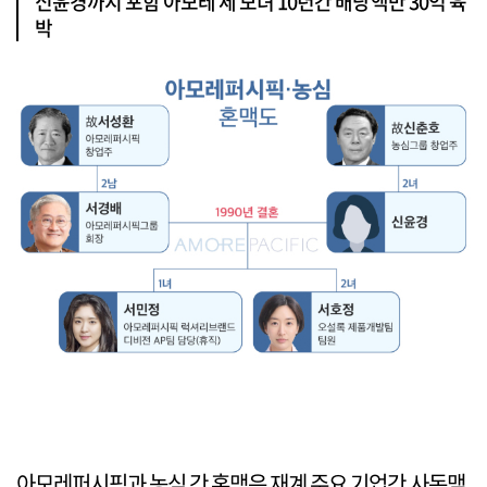
신윤경까지 포함 아모레 세 모녀 10년간 배당액만 30억 육
박
아모레퍼시픽과 농심 간 혼맥은 재계 주요 기업간 사돈맺