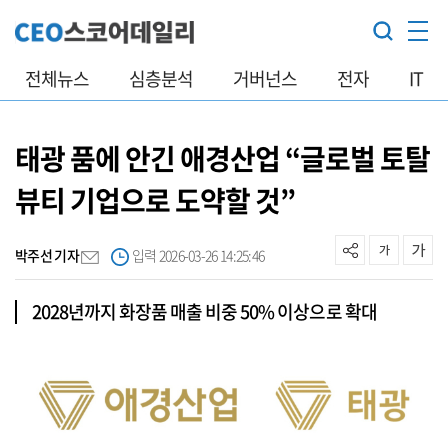
전체뉴스
심층분석
거버넌스
전자
IT
태광 품에 안긴 애경산업 “글로벌 토탈
뷰티 기업으로 도약할 것”
박주선 기자
입력 2026-03-26 14:25:46
2028년까지 화장품 매출 비중 50% 이상으로 확대