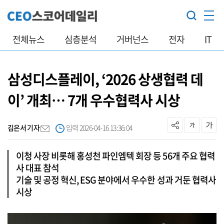
전체뉴스
심층분석
거버넌스
전자
IT
삼성디스플레이, ‘2026 상생협력 데
이’ 개최… 7개 우수협력사 시상
김은서 기자
입력 2026-04-16 13:36:04
이청 사장 비롯해 홍성천 파인엠텍 회장 등 56개 주요 협력
사 대표 참석
기술 및 공정 혁신, ESG 분야에서 우수한 성과 거둔 협력사
시상