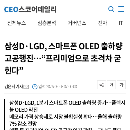
전체뉴스
심층분석
거버넌스
전자
IT
삼성D·LGD, 스마트폰 OLED 출하량
고공행진…“프리미엄으로 초격차 굳
힌다”
김은서 기자
입력 2026-05-08 07:00:00
삼성D·LGD, 1분기 스마트폰 OLED 출하량 증가…플렉시
블 OLED 약진
메모리 가격 상승세로 시장 불확실성 확대…올해 출하량
7% 감소 전망