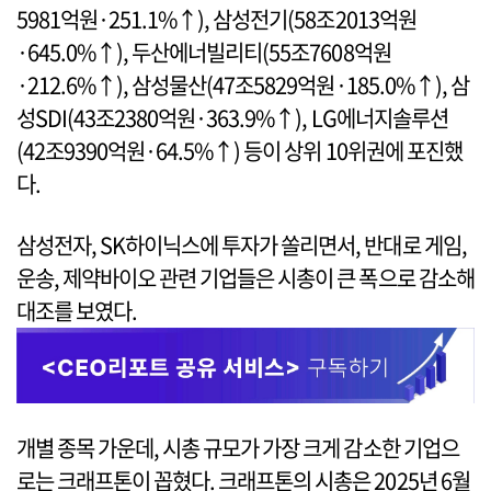
5981억원·251.1%↑), 삼성전기(58조2013억원
·645.0%↑), 두산에너빌리티(55조7608억원
·212.6%↑), 삼성물산(47조5829억원·185.0%↑), 삼
성SDI(43조2380억원·363.9%↑), LG에너지솔루션
(42조9390억원·64.5%↑) 등이 상위 10위권에 포진했
다.
삼성전자, SK하이닉스에 투자가 쏠리면서, 반대로 게임,
운송, 제약바이오 관련 기업들은 시총이 큰 폭으로 감소해
대조를 보였다.
개별 종목 가운데, 시총 규모가 가장 크게 감소한 기업으
로는 크래프톤이 꼽혔다. 크래프톤의 시총은 2025년 6월