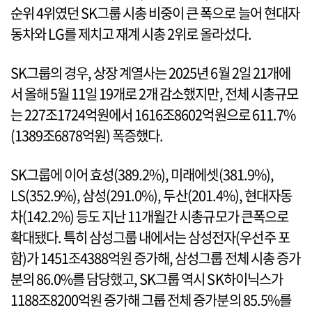
순위 4위였던 SK그룹 시총 비중이 큰 폭으로 늘어 현대자
동차와 LG를 제치고 재계 시총 2위로 올라섰다.
SK그룹의 경우, 상장 계열사는 2025년 6월 2일 21개에
서 올해 5월 11일 19개로 2개 감소했지만, 전체 시총규모
는 227조1724억원에서 1616조8602억원으로 611.7%
(1389조6878억원) 폭증했다.
SK그룹에 이어 효성(389.2%), 미래에셋(381.9%),
LS(352.9%), 삼성(291.0%), 두산(201.4%), 현대자동
차(142.2%) 등도 지난 11개월간 시총규모가 큰폭으로
확대됐다. 특히 삼성그룹 내에서는 삼성전자(우선주 포
함)가 1451조4388억원 증가해, 삼성그룹 전체 시총 증가
분의 86.0%를 담당했고, SK그룹 역시 SK하이닉스가
1188조8200억원 증가해 그룹 전체 증가분의 85.5%를