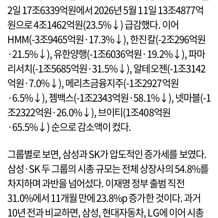
2일 17조6339억원에서 2026년 5월 11일 13조4877억
원으로 4조1462억원(23.5%↓) 급감했다. 이어
HMM(-3조9465억원·17.3%↓), 한진칼(-2조296억원
·21.5%↓), 유한양행(-1조6036억원·19.2%↓), 파마
리서치(-1조5685억원·31.5%↓), 알테오젠(-1조3142
억원·7.0%↓), 메리츠금융지주(-1조2927억원
·6.5%↓), 젬백스(-1조2343억원·58.1%↓), 넷마블(-1
조2322억원·26.0%↓), 브이티(1조408억원
·65.5%↓) 순으로 감소액이 컸다.
그룹별로 보면, 삼성과 SK가 압도적인 증가세를 보였다.
삼성·SK 두 그룹의 시총 규모는 전체 상장사의 54.8%를
차지하며 과반을 넘어섰다. 이재명 정부 출범 직전
31.0%에서 11개월 만에 23.8%p 증가한 것이다. 과거
10년 전과 비교하면, 삼성, 현대자동차, LG에 이어 시총