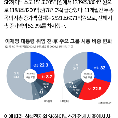
SK하이닉스도 151조605억원에서 1339조8804억원으
로 1188조8200억원(787.0%) 급증했다. 11개월간 두 종
목의 시총 증가액 합계는 2521조6971억원으로, 전체 시
총 증가액의 56.2%를 차지했다.
이에 따라, 삼성전자와 SK하이닉스가 전체 시총에서 차