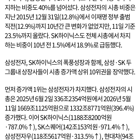
지하는 비중도 40%를 넘어섰다. 삼성전자의 시총 비중은
지난 2015년 12월 31일(12.8%)에서 이재명 정부 출범
직전(12.9%)까지 10년간 큰 변화가 없었지만, 11일 기준
23.5%까지 올랐다. SK하이닉스도 전체 시총에서 차지
하는 비중이 10년 전 1.5%에서 18.9%로 급등했다.
삼성전자, SK하이닉스의 폭풍성장과 함께, 삼성·SK 두
그룹내 상장사들이 시총 증가액 상위 10위권을 장악했다.
먼저 증가액 1위는 삼성전자가 차지했다. 삼성전자의 시
총은 2025년 6월 2일 336조2354억원에서 2026년 5월
11일 1669조1125억원으로 1332조8771억원(396.4%)
증가했다. 이어 SK하이닉스(1188조8200억원
·787.0%↑), SK스퀘어(142조153억원·971.4%↑),
삼성전자우(118조5617억원·313.5%↑), 현대차(94조