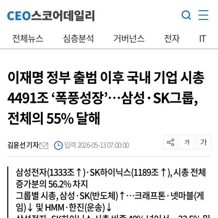
전체뉴스
심층분석
거버넌스
전자
IT
이재명 정부 출범 이후 국내 기업 시총
4491조 ‘폭풍성장’…삼성·SK그룹,
전체의 55% 달해
김윤선 기자
입력 2026-05-13 07:00:00
삼성전자(1333조↑)·SK하이닉스(1189조↑), 시총 전체
증가분의 56.2% 차지
그룹별 시총, 삼성·SK(반도체)↑…크래프톤·넷마블(게
임)↓ 및 HMM·한진(운송)↓