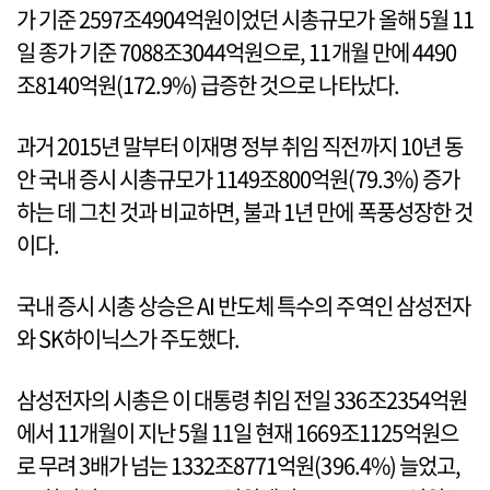
가 기준 2597조4904억원이었던 시총규모가 올해 5월 11
일 종가 기준 7088조3044억원으로, 11개월 만에 4490
조8140억원(172.9%) 급증한 것으로 나타났다.
과거 2015년 말부터 이재명 정부 취임 직전까지 10년 동
안 국내 증시 시총규모가 1149조800억원(79.3%) 증가
하는 데 그친 것과 비교하면, 불과 1년 만에 폭풍성장한 것
이다.
국내 증시 시총 상승은 AI 반도체 특수의 주역인 삼성전자
와 SK하이닉스가 주도했다.
삼성전자의 시총은 이 대통령 취임 전일 336조2354억원
에서 11개월이 지난 5월 11일 현재 1669조1125억원으
로 무려 3배가 넘는 1332조8771억원(396.4%) 늘었고,