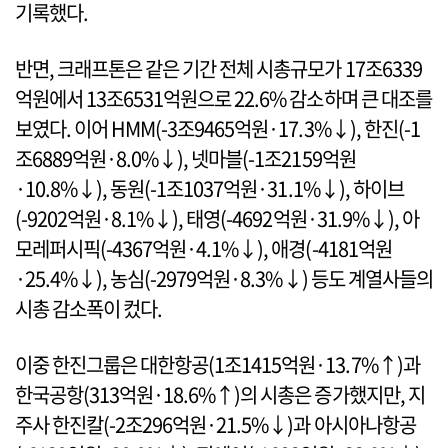
기록했다.
반면, 크래프톤은 같은 기간 전체 시총규모가 17조6339
억원에서 13조6531억원으로 22.6% 감소하며 큰 대조를
보였다. 이어 HMM(-3조9465억원·17.3%↓), 한진(-1
조6889억원·8.0%↓), 넷마블(-1조2159억원
·10.8%↓), 동원(-1조1037억원·31.1%↓), 하이브
(-9202억원·8.1%↓), 태영(-4692억원·31.9%↓), 아
모레퍼시픽(-4367억원·4.1%↓), 애경(-4181억원
·25.4%↓), 농심(-2979억원·8.3%↓) 등도 계열사들의
시총 감소폭이 컸다.
이중 한진그룹은 대한항공(1조1415억원·13.7%↑)과
한국공항(313억원·18.6%↑)의 시총은 증가했지만, 지
주사 한진칼(-2조296억원·21.5%↓)과 아시아나항공