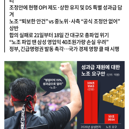
리”
조정안에 현행 OPI 제도·상한 유지 및 DS 특별 성과급 담
겨
노조 “퇴보한 안건” vs 중노위·사측 “공식 조정안 없어”
상반
합의 실패로 21일부터 18일 간 대규모 총파업 위기
“노조 파업 땐 삼성 영업익 40조원가량 손실 우려”
정부, 긴급명령권 발동 촉각…국가 경제 영향 클 때 시행