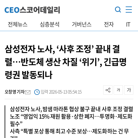
전체뉴스
심층분석
거버넌스
전자
IT
삼성전자 노사, ‘사후 조정’ 끝내 결
렬…반도체 생산 차질 ‘위기’, 긴급명
령권 발동되나
오창영 기자
입력 2026-05-13 05:54:15
삼성전자 노사, 밤샘 마라톤 협상 불구 끝내 사후 조정 결렬
노조 “영업익 15% 재원 활용·상한 폐지…투명화·제도화
필수”
사측 “특별 포상 통해 최고 수준 보상…제도화하는 건 무