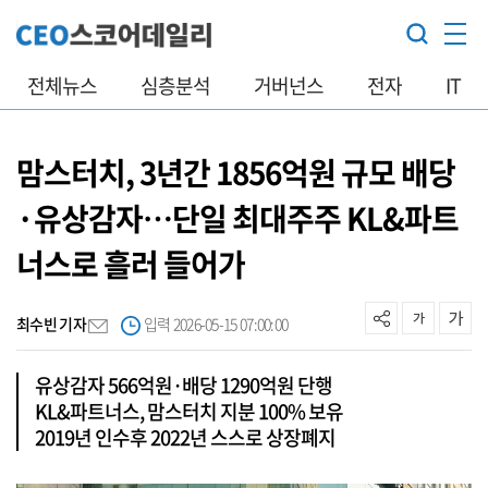
전체뉴스
심층분석
거버넌스
전자
IT
맘스터치, 3년간 1856억원 규모 배당
·유상감자…단일 최대주주 KL&파트
너스로 흘러 들어가
최수빈 기자
입력 2026-05-15 07:00:00
유상감자 566억원·배당 1290억원 단행
KL&파트너스, 맘스터치 지분 100% 보유
2019년 인수후 2022년 스스로 상장폐지