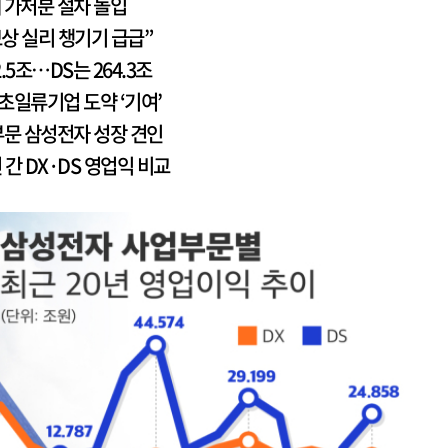
 가처분 절차 돌입
보상 실리 챙기기 급급”
.5조…DS는 264.3조
 초일류기업 도약 ‘기여’
 부문 삼성전자 성장 견인
 간 DX·DS 영업익 비교