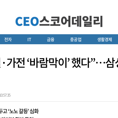
전자
IT
금융
중공업
생활경제
·가전 ‘바람막이’ 했다”…삼성 
0:57:35
고 ‘노노 갈등’ 심화