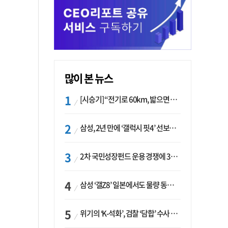
많이 본 뉴스
[시승기] “전기로 60km, 밟으면 462마력”…볼보 XC60 T8의 두 얼굴
삼성, 2년 만에 ‘갤럭시 핏4’ 선보이나…웨어러블 생태계 확장 ‘시동’
2차 국민성장펀드 운용 경쟁에 33개사 몰렸다…신한·하나 등 새 얼굴 대거 합류
삼성 ‘갤Z8’ 일본에서도 물량 동났다…애플 참전 앞두고 선두 수성 ‘시험대’
위기의 ‘K-석화’, 검찰 ‘담합’ 수사 착수…“LG·한화·롯데 등 7개 업체, 8개 제품 가격 담합”