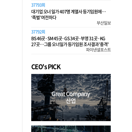
37793회
대기업 오너 일가 407명 계열사 등기임원에…
‘족벌’ 여전하다
부산일보
37792회
BS 46곳·SM 45곳·GS 34곳·부영 31곳·KG
27곳…그룹 오너일가 등기임원 조사결과 '충격'
파이낸셜포스트
CEO's PICK