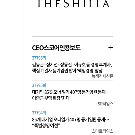
CEO스코어인용보도
37796회
김동관·정기선·정용진·이규호 등 경영 후계자,
핵심 계열사 등기임원 맡아 '책임경영' 앞장
녹색경제신문
37795회
대기업 85곳 오너 일가 407명 등기임원 등재…
이중근 부영 회장 '최다'
SR타임스
37794회
85개 대기업 오너일가 407명 등기임원 등재…
“족벌경영 여전”
스마트타임스