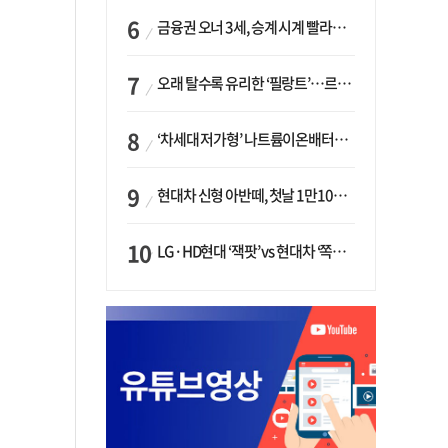
금융권 오너 3세, 승계 시계 빨라지나…한국투자 ‘속도’·미래에셋·메리츠는 ‘거리두기’
오래 탈수록 유리한 ‘필랑트’…르노코리아, 5년 뒤 잔존가치 53% 보장
‘차세대 저가형’ 나트륨이온배터리 시대 오나…LG화학·에코프로, 상용화 속도낸다
현대차 신형 아반떼, 첫날 1만1094대 계약…역대 최고치 경신
LG·HD현대 ‘잭팟’ vs 현대차 ‘쪽박’…글로벌 사모펀드, 韓 대기업 투자 ‘희비’