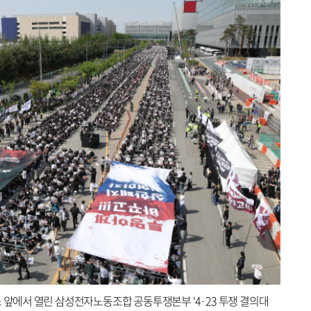
스 앞에서 열린 삼성전자노동조합 공동투쟁본부 ‘4·23 투쟁 결의대