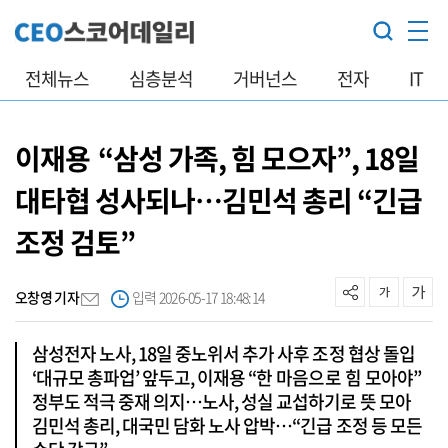
전체뉴스
심층분석
거버넌스
전자
IT
이재용 “삼성 가족, 힘 모으자”, 18일
대타협 성사되나…김민석 총리 “긴급
조정 검토”
오창영 기자
입력 2026-05-17 18:48:14
삼성전자 노사, 18일 중노위서 추가 사후 조정 협상 돌입
‘대규모 총파업’ 앞두고, 이재용 “한 마음으로 힘 모아야”
정부도 적극 중재 의지…노사, 성실 교섭하기로 뜻 모아
김민석 총리, 대국민 담화 노사 압박…“긴급 조정 등 모든