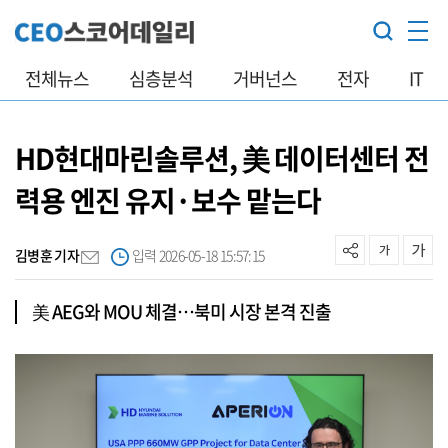
전체뉴스
심층분석
거버넌스
전자
IT
HD현대마린솔루션, 美 데이터센터 전
력용 엔진 유지·보수 맡는다
김병훈 기자
입력 2026-05-18 15:57:15
美 AEG와 MOU 체결…북미 시장 본격 진출