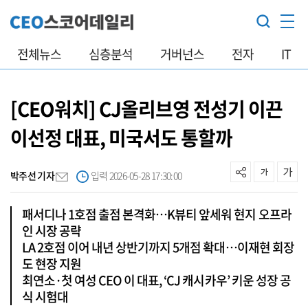
전체뉴스
심층분석
거버넌스
전자
IT
[CEO워치] CJ올리브영 전성기 이끈
이선정 대표, 미국서도 통할까
박주선 기자
입력 2026-05-28 17:30:00
패서디나 1호점 출점 본격화…K뷰티 앞세워 현지 오프라
인 시장 공략
LA 2호점 이어 내년 상반기까지 5개점 확대…이재현 회장
도 현장 지원
최연소·첫 여성 CEO 이 대표, ‘CJ 캐시카우’ 키운 성장 공
식 시험대