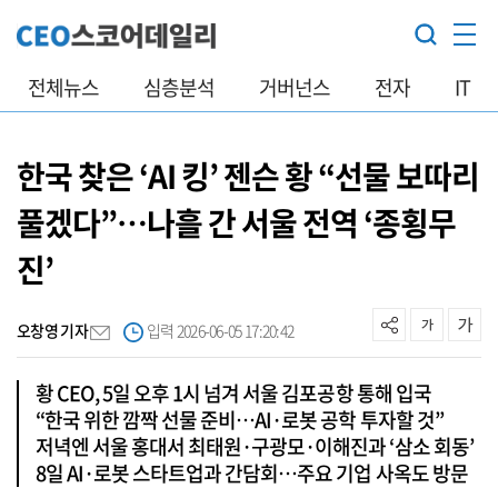
전체뉴스
심층분석
거버넌스
전자
IT
한국 찾은 ‘AI 킹’ 젠슨 황 “선물 보따리
풀겠다”…나흘 간 서울 전역 ‘종횡무
진’
오창영 기자
입력 2026-06-05 17:20:42
황 CEO, 5일 오후 1시 넘겨 서울 김포공항 통해 입국
“한국 위한 깜짝 선물 준비…AI·로봇 공학 투자할 것”
저녁엔 서울 홍대서 최태원·구광모·이해진과 ‘삼소 회동’
8일 AI·로봇 스타트업과 간담회…주요 기업 사옥도 방문