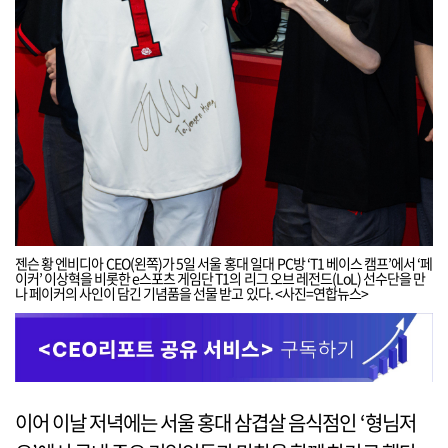
젠슨 황 엔비디아 CEO(왼쪽)가 5일 서울 홍대 일대 PC방 ‘T1 베이스 캠프’에서 ‘페
이커’ 이상혁을 비롯한 e스포츠 게임단 T1의 리그 오브 레전드(LoL) 선수단을 만
나 페이커의 사인이 담긴 기념품을 선물 받고 있다. <사진=연합뉴스>
이어 이날 저녁에는 서울 홍대 삼겹살 음식점인 ‘형님저