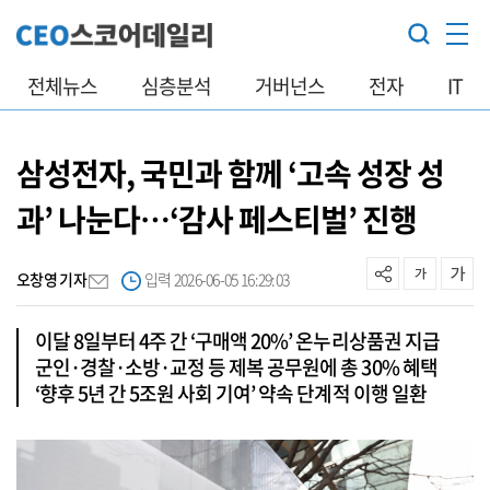
전체뉴스
심층분석
거버넌스
전자
IT
삼성전자, 국민과 함께 ‘고속 성장 성
과’ 나눈다…‘감사 페스티벌’ 진행
오창영 기자
입력 2026-06-05 16:29:03
이달 8일부터 4주 간 ‘구매액 20%’ 온누리상품권 지급
군인·경찰·소방·교정 등 제복 공무원에 총 30% 혜택
‘향후 5년 간 5조원 사회 기여’ 약속 단계적 이행 일환