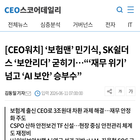
전체뉴스
심층분석
거버넌스
전자
IT
[CEO워치] ‘보험맨’ 민기식, SK쉴더
스 ‘보안리더’ 굳히기…“‘재무 위기’
넘고 ‘AI 보안’ 승부수”
김동일 기자
입력 2026-06-11 07:00:00
보험계 출신 CEO로 3조원대 차환 과제 해결…재무 안정
화 주도
CSPO 산하 안전보건 TF 신설…현장 중심 안전관리 체계
도 재정비