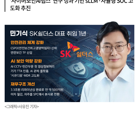
‘사이버보안AI랩스’ 연구 성과 기반 sLLM·자율형 SOC 고
도화 추진
<그래픽=사유진 기자>