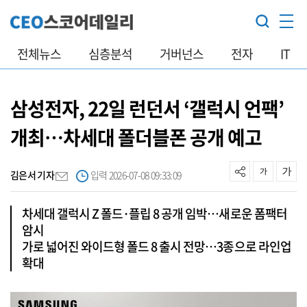
전체뉴스
심층분석
거버넌스
전자
IT
삼성전자, 22일 런던서 ‘갤럭시 언팩’
개최…차세대 폴더블폰 공개 예고
김은서 기자
입력 2026-07-08 09:33:09
차세대 갤럭시 Z 폴드·플립 8 공개 임박…새로운 폼팩터
암시
가로 넓어진 와이드형 폴드 8 출시 전망…3종으로 라인업
확대