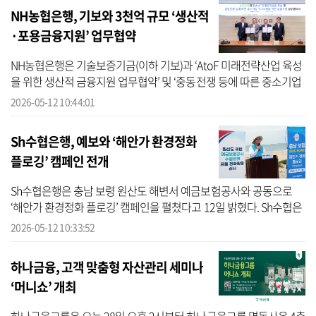
NH농협은행, 기보와 3천억 규모 ‘생산적
·포용금융지원’ 업무협약
NH농협은행은 기술보증기금(이하 기보)과 ‘AtoF 미래전략산업 육성
을 위한 생산적 금융지원 업무협약’ 및 ‘중동전쟁 등에 따른 중소기업
위기극복을 위한 포용 금융지원 업무협약’을 체결했다고 12일 밝혔
2026-05-12 10:44:01
다. NH...
Sh수협은행, 예보와 ‘해안가 환경정화
플로깅’ 캠페인 전개
Sh수협은행은 충남 보령 원산도 해변서 예금보험공사와 공동으로
‘해안가 환경정화 플로깅’ 캠페인을 펼쳤다고 12일 밝혔다. Sh수협은
행에 따르면 이번 플로깅 캠페인에 참여한 임직원들은 원산도 해수욕
2026-05-12 10:33:52
장 일대...
하나금융, 고객 맞춤형 자산관리 세미나
‘머니쇼’ 개최