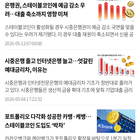
은행권, 스테이블코인에 예금 감소 우
려…대출 축소까지 영향 미쳐
스테이블코인이 활성화될 경우 시중은행권이 예금 감소 국면을 맞을
수 있다는 우려가 제기됐다. 이 경우 대출 재원이 축소되면서 신용 공
급 위축으로까지 이어질 수 있다는 분석이다. 차주 입장에서는 고신
2026-05-12 07:00:00
용자...
시중은행 줄고 인터넷은행 늘고…엇갈린
예대금리차, 이유는
시중은행과 인터넷전문은행의 예대금리차 기조가 정반대로 흘러가
고 있다. 시중은행들은 생산적 금융 확대 기조에 맞춰 기업대출 금리
를 낮추면서 예대금리차가 축소된 반면, 인터넷은행들은 개인사업자
2026-05-08 17:22:32
중심 대...
포트폴리오 다각화 성공한 카뱅·케뱅…
스테이블코인 도입도 ‘박차’
카카오뱅크와 케이뱅크가 포트폴리오 확장을 바탕으로 1분기 실적