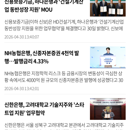
신용보증기금, 하나은행과 ‘건설기계산
업 동반성장 지원’ MOU
신용보증기금(이하 신보)은 HD건설기계, 하나은행과 ‘건설기계산업
동반성장 지원을 위한 업무협약’을 체결했다고 30일 밝혔다. 신보에
따르면 이번 협약은 신보를 포함한 3개사가 상호 협력체계를 구축해
2026-04-30 13:40:07
건설...
NH농협은행, 신종자본증권 4천억 발
행…발행금리 4.33%
NH농협은행은 지정학적 리스크 등 금융시장의 변동성이 극심한 상
황 속에서도 4000억 원 규모의 신종자본증권 발행에 성공했다고 30
일 밝혔다. NH농협은행에 따르면 이번 발행은 중동 지역 지정학적 리
2026-04-30 13:42:01
스크와 한...
신한은행, 고려대학교 기술지주와 ’스타
트업 지원’ 업무협약
신한은행은 서울 성북구 고려대학교 본관에서 고려대학교 기술지주