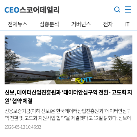
전체뉴스
심층분석
거버넌스
전자
IT
신보, 데이터산업진흥원과 ‘데이터안심구역 전환·고도화 지
원’ 협약 체결
신용보증기금(이하 신보)은 한국데이터산업진흥원과 ‘데이터안심구
역 전환 및 고도화 지원사업 협약’을 체결했다고 12일 밝혔다. 신보에
따르면 이번 협약은 과학기술정보통신부와 한국데이터산업진흥원
2026-05-12 10:46:32
이 주관...