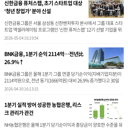
신한금융 퓨처스랩, 초기 스타트업 대상
‘청년 창업가’ 분야 신설
신한금융그룹은 서울 삼성동 신한벤처투자 본사에서 그룹 대표 스타
트업 액셀러레이팅 프로그램인 ‘신한 퓨처스랩’ 12기 선발 기업을 위
한 웰컴데이를 개최했다고 4일 밝혔다. 신한금융에 따르면 이번 12기
2026-05-04 16:19:54
는 총...
BNK금융, 1분기 순익 2114억…전년比
26.9%↑
BNK금융그룹은 올해 1분기 그룹 연결 당기순이익(지배기업지분)이
2114억원으로, 전년 동기(1666억원) 대비 26.9% 증가했다고 30일
밝혔다. 같은 기간 영업이익은 37.54% 증가한 2831억원으로 집계됐
2026-04-30 16:13:15
다. BNK금융...
1분기 실적 방어 성공한 농협은행, 리스
크 관리가 관건
NH농협은행은 올해 1분기 당기순이익과 충당금이 양호한 수준을 유