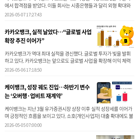
에서 합격점을 받았다. 이들 회사는 시중은행들과 달리 외형 확대와
신규 사업 확장이 주요 과제인 만큼 비용 부담을 감수하며 성장 전략
2026-05-07 17:27:43
을 이어...
카카오뱅크, 실적 날았다…“글로벌 사업
확장 추진 이어가”
카카오뱅크가 역대 최대 실적을 경신했다. 글로벌 투자가 빛을 발휘
하고 있다. 카카오뱅크는 앞으로도 글로벌 사업을 확장해 이익 체력
을 다지겠다는 방침이다. 뿐만 아니라 올해는 다양한 상품 출시와 캐
2026-05-06 17:18:50
피탈사 ...
케이뱅크, 성장 궤도 진입…하반기 변수
는 ‘오버행·업비트 재계약’
케이뱅크는 지난 3월 유가증권시장 상장 이후 실적 성장세를 이어가
며 긍정적인 흐름을 보이고 있다. 소호(개인사업자) 대출 확대에도 불
구하고 건전성 지표도 개선됐다. 다만 하반기에는 오버행(잠재적 매
2026-05-05 07:00:00
도 물...