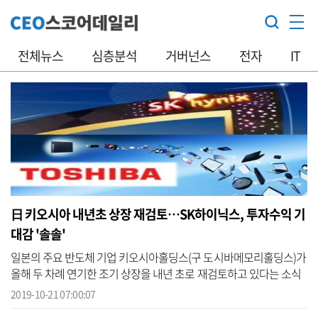
전체뉴스
심층분석
거버넌스
전자
IT
日 키오시아 내년초 상장 재검토…SK하이닉스, 투자수익 기
대감 '솔솔'
일본의 주요 반도체 기업 키오시아홀딩스(구 도시바메모리홀딩스)가
올해 두 차례 연기한 조기 상장을 내년 초로 재검토하고 있다는 소식
이 나오면서, 앞서 이 회사 인수에 재무적 투자자로 참여했던 SK하이
2019-10-21 07:00:07
닉스(...