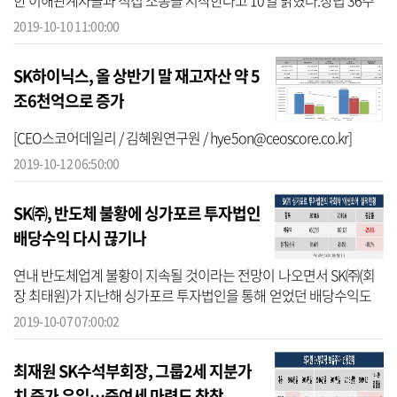
한 이해관계자들과 직접 소통을 시작한다고 10일 밝혔다.창립 36주
년을 맞은 10월 10일 오픈한 글로벌 뉴스룸은 한국어, 영어, 중국어 3
2019-10-10 11:00:00
개 언어...
SK하이닉스, 올 상반기 말 재고자산 약 5
조6천억으로 증가
[CEO스코어데일리 / 김혜원연구원 / hye5on@ceoscore.co.kr]
2019-10-12 06:50:00
SK㈜, 반도체 불황에 싱가포르 투자법인
배당수익 다시 끊기나
연내 반도체업계 불황이 지속될 것이라는 전망이 나오면서 SK㈜(회
장 최태원)가 지난해 싱가포르 투자법인을 통해 얻었던 배당수익도
다시 끊길 수 있다는 분석이 나온다.7일 SK(주)에 따르면 이 회사는 지
2019-10-07 07:00:02
난해 ...
최재원 SK수석부회장, 그룹2세 지분가
치 증가 유일…증여세 마련도 착착