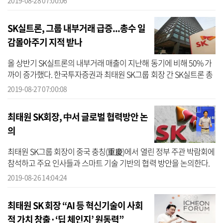
2019-08-28 07:00:06
간판계...
SK실트론, 그룹 내부거래 급증...총수 일
감몰아주기 지적 받나
올 상반기 SK실트론의 내부거래 매출이 지난해 동기에 비해 50% 가
까이 증가했다. 한국투자증권과 최태원 SK그룹 회장 간 SK실트론 총
수익스와프(TRS) 관련 논란이 여전한 만큼,일감몰아주기라는 지적을
2019-08-27 07:00:08
받을 수...
최태원 SK회장, 中서 글로벌 협력방안 논
의
최태원 SK그룹 회장이 중국 충칭(重慶)에서 열린 정부 주관 박람회에
참석하고 주요 인사들과 스마트 기술 기반의 협력 방안을 논의한다.
최태원 회장은 26일 충칭 국제엑스포센터에서 열린 ‘2019 스마트 차
2019-08-26 14:04:24
이나 ...
최태원 SK 회장 “AI 등 혁신기술이 사회
적 가치 창출·‘딥 체인지’ 원동력”