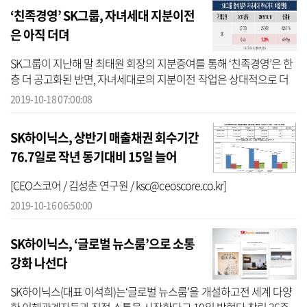
‘친족경영’ SK그룹, 자녀세대 지분이전
은 아직 더뎌
SK그룹이 지난해 말 최태원 회장의 지분증여를 통해 ‘친족경영’은 한
층 더 공고화된 반면, 자녀세대로의 지분이전 작업은 상대적으로 더
딘 모습을 보였다.18일 기업평가사이트 CEO스코어가 59개 대기업집
2019-10-18 07:00:08
단 중 총...
SK하이닉스, 상반기 매출채권 회수기간
76.7일로 작년 동기대비 15일 늘어
[CEO스코어 / 김성춘 연구원 / ksc@ceoscore.co.kr]
2019-10-16 06:50:00
SK하이닉스, ‘글로벌 뉴스룸’으로 소통
강화 나선다
SK하이닉스(대표 이석희)는‘글로벌 뉴스룸’을 개설하고전 세계 다양