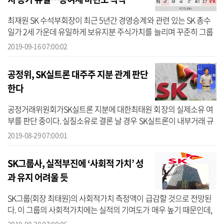
최재원 SK 수석부회장이 최근 5년간 경영승계와 관련 있는 SK 총수
일가 2세 가운데 유일하게 보유지분 주식가치를 늘리며 꾸준히 그룹
내 입지를 다졌다.16일 기업평가사이트 CEO스코어가 지난 6일 기준
2019-09-16 07:00:02
총수가 ...
공정위, SK실트론 대주주 지분 관계 판단
한다
공정거래위원회가SK실트론 지분에 대한최태원 회장의 실제소유 여
부를 판단 중이다. 실질소유로 결론 날 경우 SK실트론이 내부거래 규
제대상 기업에 포함돼최 회장에 부담이 될 수 있다는 게 재계의 시각
2019-08-29 07:00:01
이다.지...
SK그룹사, 실적부진에 ‘사회적 가치’ 성
과 유지 어려울 듯
SK그룹(회장 최태원)의 사회적가치 측정액이 급감할 것으로 전망된
다. 이 그룹의 사회적가치에는 실적의 기여도가 매우 높기 때문인데,
반도체업황 둔화와 석유화학업종의 정제마진 저하·스프레드 축소로