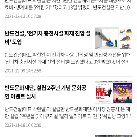
반도건설(대표 박현일)은 지난 5년간 건설재해근로자를 대상으로 치
료비·생계비를 5억원 기부했다고 13일 밝혔다. 반도건설은 지난 10
일에도 서울시 영등포구 영등포동2가에 위치한 근로복지공단 서울
2021-12-13 10:57:08
남부지사에...
반도건설, '전기차 충전시설 화재 진압 설
비' 도입
반도건설(대표 박현일)이 전기차 사용 편의성 및 안전성 개선을 위해
'전기차 충전시설 화재 진압 설비'를 도입했다고 9일 밝혔다. 이 설비
는 자동 작동 팬(fan)과 파이어커버(질식소화포)를 결합한 방식으로
2021-12-09 14:52:58
화...
반도문화재단, 설립 2주년 기념 문화공
연 이벤트 실시
반도건설(대표 박현일)이 설립한 반도문화재단(이사장 권홍사)은 재
단 설립 2주년을 맞아 뮤지컬 '빌리 엘리어트'와 연극 '옥탑방 고양이'
등 문화공연 이벤트를 진행한다고 18일 밝혔다. 반도문화재단은 반
2021-11-18 16:02:30
도건...