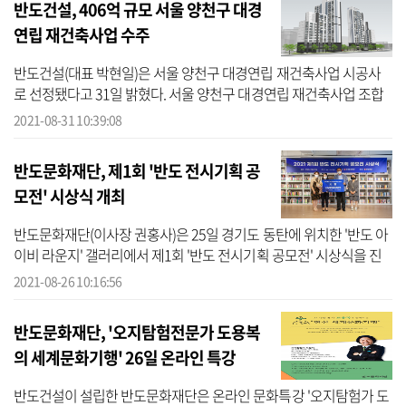
반도건설, 406억 규모 서울 양천구 대경
연립 재건축사업 수주
반도건설(대표 박현일)은 서울 양천구 대경연립 재건축사업 시공사
로 선정됐다고 31일 밝혔다. 서울 양천구 대경연립 재건축사업 조합
은 지난 28일 조합원 총회에서 반도건설을 시공사로 선정했다. 지난
2021-08-31 10:39:08
2000년...
반도문화재단, 제1회 '반도 전시기획 공
모전' 시상식 개최
반도문화재단(이사장 권홍사)은 25일 경기도 동탄에 위치한 '반도 아
이비 라운지' 갤러리에서 제1회 '반도 전시기획 공모전' 시상식을 진
행했다고 26일 밝혔다. 신진 전시기획자(큐레이터) 육성과 창작 전시
2021-08-26 10:16:56
기...
반도문화재단, '오지탐험전문가 도용복
의 세계문화기행' 26일 온라인 특강
반도건설이 설립한 반도문화재단은 온라인 문화특강 '오지탐험가 도