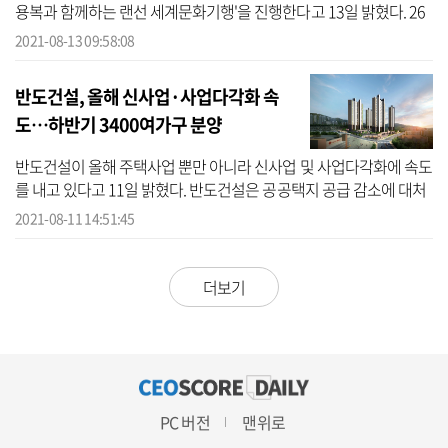
용복과 함께하는 랜선 세계문화기행'을 진행한다고 13일 밝혔다. 26
일 저녁 7시 30분부터 진행되는 이번 특강은 신종 코로나바이러스 감
2021-08-13 09:58:08
염증(...
반도건설, 올해 신사업·사업다각화 속
도…하반기 3400여가구 분양
반도건설이 올해 주택사업 뿐만 아니라 신사업 및 사업다각화에 속도
를 내고 있다고 11일 밝혔다. 반도건설은 공공택지 공급 감소에 대처
하기 위해 공공 및 민간공사, 정비사업, 디벨로퍼 사업 수주 등 사업다
2021-08-11 14:51:45
각...
더보기
PC 버전
맨위로