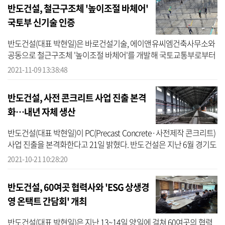
반도건설, 철근구조체 '높이조절 바체어'
국토부 신기술 인증
반도건설(대표 박현일)은 바로건설기술, 에이앤유씨엠건축사무소와
공동으로 철근구조체 '높이조절 바체어'를 개발해 국토교통부로부터
'신기술지정증서'를 받았다고 9일 밝혔다. 이들 3개사는 지난 3월 관
2021-11-09 13:38:48
련 특...
반도건설, 사전 콘크리트 사업 진출 본격
화…내년 자체 생산
반도건설(대표 박현일)이 PC(Precast Concrete·사전제작 콘크리트)
사업 진출을 본격화한다고 21일 밝혔다. 반도건설은 지난 6월 경기도
여주시 소재의 1만여평 PC 공장 부지를 매입한데 이어 최근 인근에
2021-10-21 10:28:20
4000...
반도건설, 60여곳 협력사와 'ESG 상생경
영 온택트 간담회' 개최
반도건설(대표 박현일)은 지난 13~14일 양일에 걸쳐 60여곳의 협력