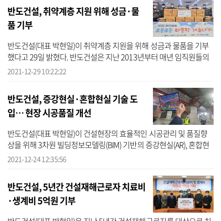
반도건설, 취약계층 지원 위해 성금·물
품 기부
반도건설(대표 박현일)이 취약계층 지원을 위해 성금과 물품을 기부
했다고 29일 밝혔다. 반도건설은 지난 2013년부터 매년 임직원들의
송년 봉사활동과 물품 기부를 이어왔으며 작년부터는 신종 코로나바
2021-12-29 10:22:22
이러스 ...
반도건설, 증강현실·혼합현실 기술 도
입… 현장 시공품질 개선
반도건설(대표 박현일)이 건설현장의 효율적인 시공관리 및 품질향
상을 위해 3차원 빌딩정보모델링(BIM) 기반의 증강현실(AR), 혼합현
실(MR) 기술을 도입했다고 24일 밝혔다. 반도건설은 기존 건설현장
2021-12-24 12:35:56
에 종이도...
반도건설, 5년간 건설재해근로자 치료비
·생계비 5억원 기부