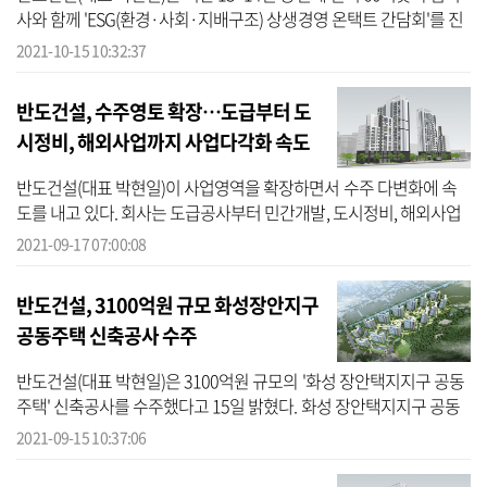
사와 함께 'ESG(환경·사회·지배구조) 상생경영 온택트 간담회'를 진
행했다고 15일 밝혔다. 이번 간담회에는 박현일 반도건설 대표를 비
2021-10-15 10:32:37
롯한 임...
반도건설, 수주영토 확장…도급부터 도
시정비, 해외사업까지 사업다각화 속도
반도건설(대표 박현일)이 사업영역을 확장하면서 수주 다변화에 속
도를 내고 있다. 회사는 도급공사부터 민간개발, 도시정비, 해외사업
까지 다양한 프로젝트를 통해 미래 먹거리를 확보할 방침이다. 17일
2021-09-17 07:00:08
반도건...
반도건설, 3100억원 규모 화성장안지구
공동주택 신축공사 수주
반도건설(대표 박현일)은 3100억원 규모의 '화성 장안택지지구 공동
주택' 신축공사를 수주했다고 15일 밝혔다. 화성 장안택지지구 공동
주택 신축공사는 경기도 화성시 장안면 사랑리 477번지 일원에 지하
2021-09-15 10:37:06
1층~지...