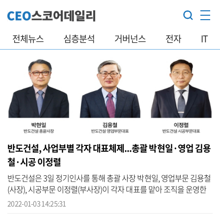
전체뉴스
심층분석
거버넌스
전자
IT
반도건설, 사업부별 각자 대표체제...총괄 박현일·영업 김용
철·시공 이정렬
반도건설은 3일 정기인사를 통해 총괄 사장 박현일, 영업부문 김용철
(사장), 시공부문 이정렬(부사장)이 각자 대표를 맡아 조직을 운영한
다고 밝혔다. 이번 정기인사의 특징은 각자 대표중심의 책임경영체제
2022-01-03 14:25:31
와 ...