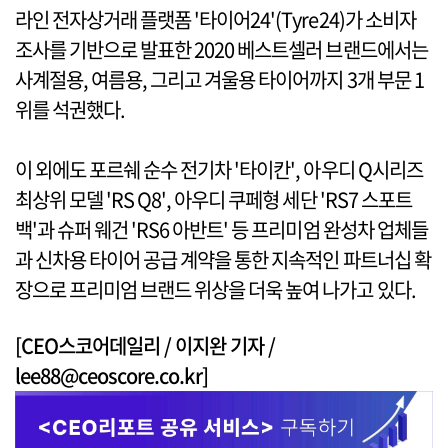
라인 전자상거래 플랫폼 '타이어24'(Tyre24)가 소비자
조사를 기반으로 발표한 2020 베스트셀러 브랜드에서는
사계절용, 여름용, 그리고 겨울용 타이어까지 3개 부문 1
위를 석권했다.
이 외에도 포르쉐 순수 전기차 '타이칸', 아우디 Q시리즈
최상위 모델 'RS Q8', 아우디 쿠페형 세단 'RS7 스포트
백'과 슈퍼 웨건 'RS6 아반트' 등 프리미엄 완성차 업체들
과 신차용 타이어 공급 계약을 통한 지속적인 파트너십 확
장으로 프리미엄 브랜드 위상을 더욱 높여 나가고 있다.
[CEO스코어데일리 / 이지완 기자 /
lee88@ceoscore.co.kr]