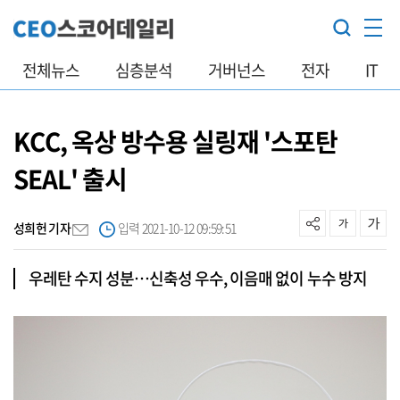
전체뉴스
심층분석
거버넌스
전자
IT
KCC, 옥상 방수용 실링재 '스포탄
SEAL' 출시
성희헌 기자
입력 2021-10-12 09:59:51
우레탄 수지 성분…신축성 우수, 이음매 없이 누수 방지