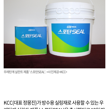
우레탄계 실란트 제품 '스포탄SEAL'. <사진제공=KCC>
KCC(대표 정몽진)가 방수용 실링재로 사용할 수 있는 우