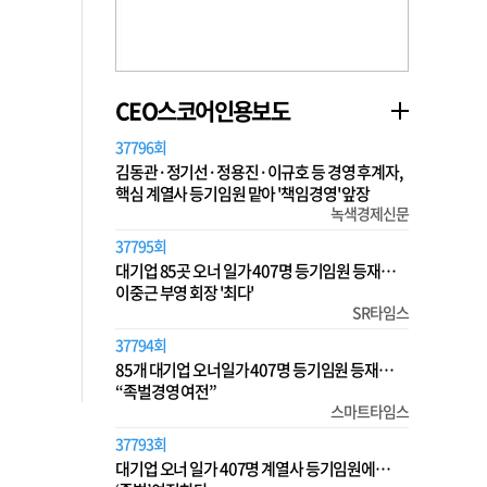
CEO스코어인용보도
37796회
김동관·정기선·정용진·이규호 등 경영 후계자,
핵심 계열사 등기임원 맡아 '책임경영' 앞장
녹색경제신문
37795회
대기업 85곳 오너 일가 407명 등기임원 등재…
이중근 부영 회장 '최다'
SR타임스
37794회
85개 대기업 오너일가 407명 등기임원 등재…
“족벌경영 여전”
스마트타임스
37793회
대기업 오너 일가 407명 계열사 등기임원에…