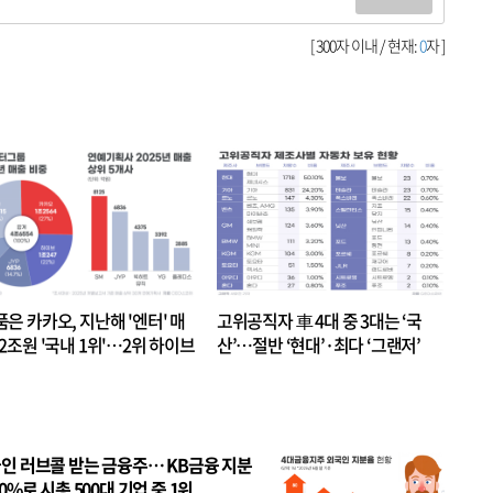
[ 300자 이내 / 현재:
0
자 ]
품은 카카오, 지난해 '엔터' 매
고위공직자 車 4대 중 3대는 ‘국
.2조원 '국내 1위'…2위 하이브
산’…절반 ‘현대’·최다 ‘그랜저’
 JYP 순
인 러브콜 받는 금융주… KB금융 지분
80%로 시총 500대 기업 중 1위