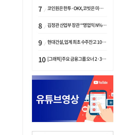
코인원은 한투·OKX, 코빗은 미래에셋…중소 거래소 ‘금융 동맹’ 승부수
김정관 산업부 장관 “‘영업익 N% 성과급’ 지급 반대…주주·투자자 이익 반해”
현대건설, 업계 최초 수주잔고 100조 돌파…하반기 ‘원전’ 수주 드라이브
[그래픽] 주요 금융그룹 오너 2·3세 현황