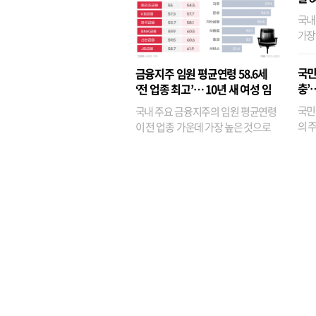
국내
가장
반면
융이
국민
금융지주 임원 평균연령 58.6세
기관
충’
‘전 업종 최고’… 10년 새 여성 임
원은 14배 껑충
국민
국내 주요 금융지주의 임원 평균연령
의 주
이 전 업종 가운데 가장 높은 것으로
가까
나타났다. 금융업 특유의 경험 중심 인
가 
사와 내부 승진 문화가 이어지면서 10
의 대
년새 임원의 평균연령이 높아졌으며,
평균연령이 60대를 기...