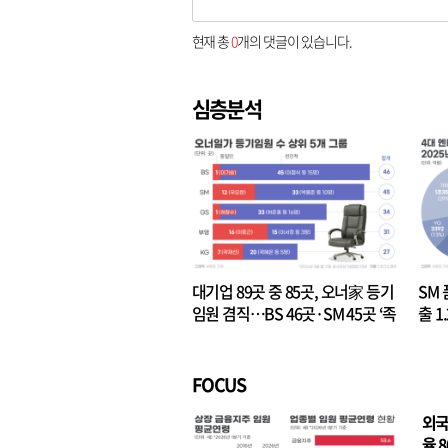
현재 총
0
개의 댓글이 있습니다.
심층분석
대기업 89곳 중 85곳, 오너家 등기
SM 
임원 겸직…BS 46곳·SM 45곳 ‘족
출 1
벌경영’ 고착화
·3위
FOCUS
외국
율 