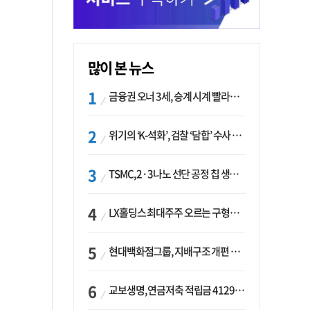
많이 본 뉴스
금융권 오너 3세, 승계 시계 빨라지나…한국투자 ‘속도’·미래에셋·메리츠는 ‘거리두기’
위기의 ‘K-석화’, 검찰 ‘담합’ 수사 착수…“LG·한화·롯데 등 7개 업체, 8개 제품 가격 담합”
TSMC, 2·3나노 선단 공정 칩 생산 가속화…삼성, 파운드리 확장 변수 맞나
LX홀딩스 최대주주 오르는 구형모 사장…계열사 실적 개선 ‘과제’
현대백화점그룹, 지배구조 개편 작업…지주사 행위제한 요건 해소
교보생명, 연금저축 적립금 4129억 증가 ‘1위’…KB라이프는 최대 감소율