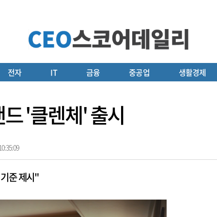
전자
IT
금융
중공업
생활경제
랜드 '클렌체' 출시
0:35:09
 기준 제시"