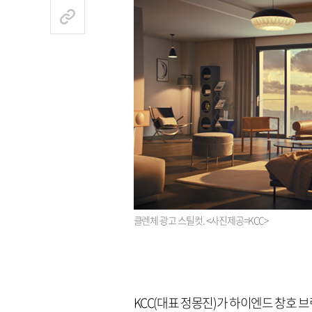
클렌체 광고 스틸컷. <사진제공=KCC>
KCC(대표 정몽진)가 하이엔드 창호 브랜