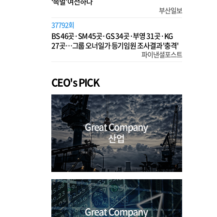
‘족벌’ 여전하다
부산일보
37792회
BS 46곳·SM 45곳·GS 34곳·부영 31곳·KG
27곳…그룹 오너일가 등기임원 조사결과 '충격'
파이낸셜포스트
CEO's PICK